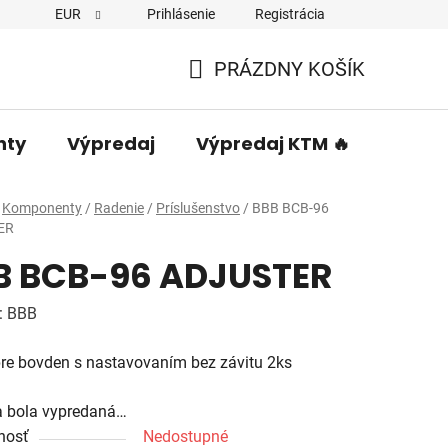
EUR
Prihlásenie
Registrácia
PRÁZDNY KOŠÍK
NÁKUPNÝ
KOŠÍK
nty
Výpredaj
Výpredaj KTM 🔥
Predá
Komponenty
/
Radenie
/
Príslušenstvo
/
BBB BCB-96
ER
B BCB-96 ADJUSTER
:
BBB
re bovden s nastavovaním bez závitu 2ks
a bola vypredaná…
nosť
Nedostupné