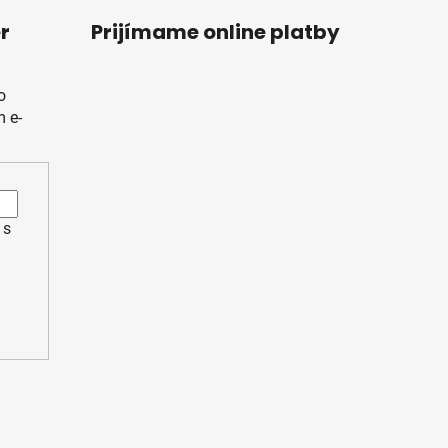
r
Prijímame online platby
o
 e-
 s