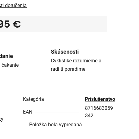
ti doručenia
,95 €
tková cena:
Skúsenosti
danie
Cyklistike rozumieme a
é čakanie
radi ti poradíme
Kategória
Príslušenstvo
8716683059
EAN
342
ky
Položka bola vypredaná…