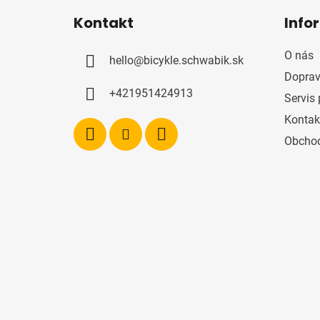
á
Kontakt
Info
p
ä
O nás
hello
@
bicykle.schwabik.sk
t
Doprav
i
+421951424913
Servis 
e
Kontak
Obcho