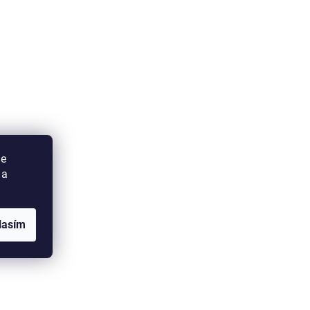
ie
 a
lasím