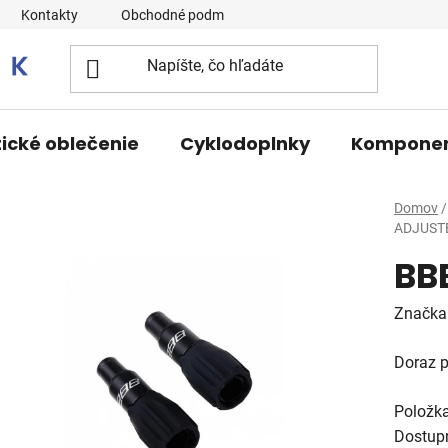
Kontakty
Obchodné podmienky
tické oblečenie
Cyklodoplnky
Kompone
Domov
/
ADJUST
BB
Značka
Doraz p
Položk
Dostup