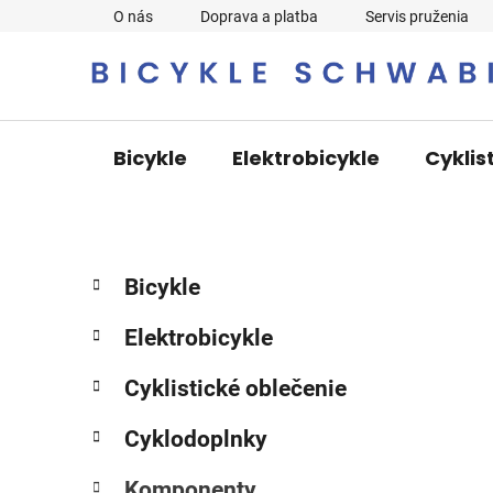
Prejsť
O nás
Doprava a platba
Servis pruženia
na
obsah
Bicykle
Elektrobicykle
Cyklis
B
K
Preskočiť
Bicykle
a
o
kategórie
t
č
Elektrobicykle
e
n
g
ý
Cyklistické oblečenie
ó
p
r
Cyklodoplnky
i
a
e
n
Komponenty