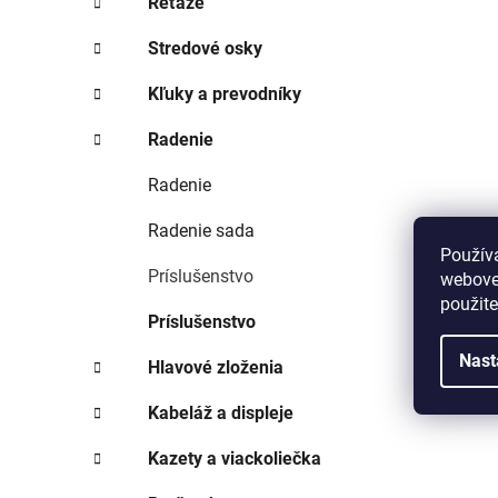
Reťaze
Stredové osky
Kľuky a prevodníky
Radenie
Radenie
Radenie sada
Použív
Príslušenstvo
webovej
použit
Príslušenstvo
Nast
Hlavové zloženia
Kabeláž a displeje
Kazety a viackoliečka