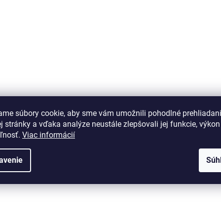
ame súbory cookie, aby sme vám umožnili pohodlné prehliadan
 stránky a vďaka analýze neustále zlepšovali jej funkcie, výkon
eľnosť.
Viac informácií
avenie
Súh