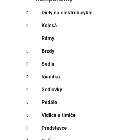
e
l
Diely na elektrobicykle
Kolesá
Rámy
Brzdy
Sedlá
Riadítka
Sedlovky
Pedále
Vidlice a tlmiče
Predstavce