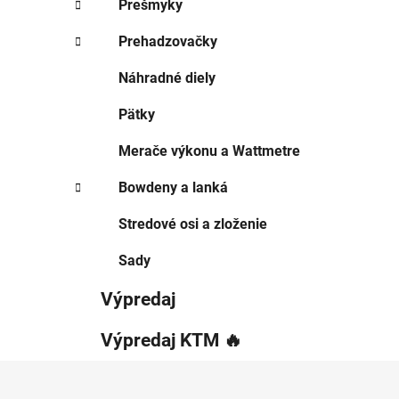
Prešmyky
Prehadzovačky
Náhradné diely
Pätky
Merače výkonu a Wattmetre
Bowdeny a lanká
Stredové osi a zloženie
Sady
Výpredaj
Výpredaj KTM 🔥
Z