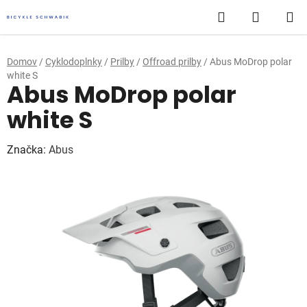
Prejsť
Hľadať
NÁKUP
na
obsah
KOŠÍK
Domov
/
Cyklodoplnky
/
Prilby
/
Offroad prilby
/
Abus MoDrop polar
white S
Abus MoDrop polar
white S
Značka:
Abus