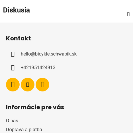
Diskusia
Z
á
Kontakt
p
ä
hello
@
bicykle.schwabik.sk
t
i
+421951424913
e
Informácie pre vás
O nás
Doprava a platba