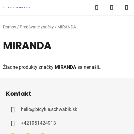
Prejsť
Hľadať
NÁKUP
na
obsah
KOŠÍK
Domov
/
Predávané značky
/
MIRANDA
MIRANDA
Žiadne produkty značky
MIRANDA
sa nenašli...
Z
á
Kontakt
p
ä
hello
@
bicykle.schwabik.sk
t
i
+421951424913
e