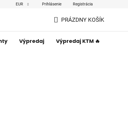
EUR
Prihlásenie
Registrácia
PRÁZDNY KOŠÍK
NÁKUPNÝ
KOŠÍK
nty
Výpredaj
Výpredaj KTM 🔥
Predá