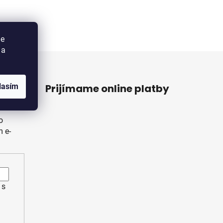
ie
 a
r
Prijímame online platby
lasím
o
 e-
 s