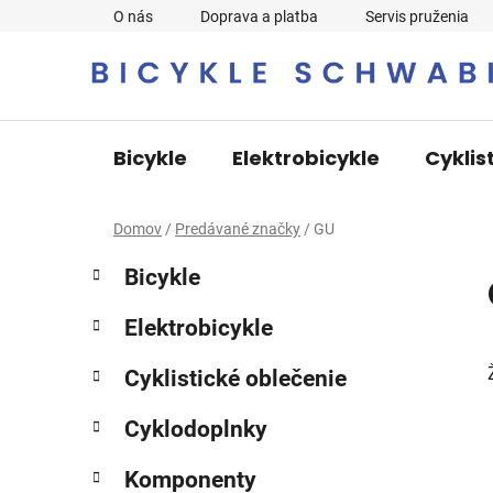
Prejsť
O nás
Doprava a platba
Servis pruženia
na
obsah
Bicykle
Elektrobicykle
Cyklis
Domov
/
Predávané značky
/
GU
B
K
Preskočiť
Bicykle
a
o
kategórie
t
č
Elektrobicykle
e
n
g
ý
Cyklistické oblečenie
ó
p
r
Cyklodoplnky
i
a
e
n
Komponenty