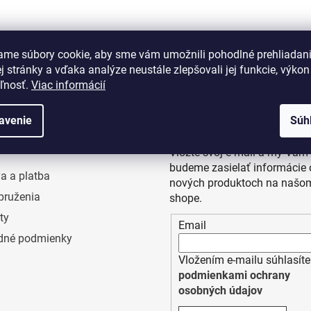
ame súbory cookie, aby sme vám umožnili pohodlné prehliadan
 stránky a vďaka analýze neustále zlepšovali jej funkcie, výkon
eľnosť.
Viac informácií
rmácie pre vás
Odoberať newslette
avenie
Súh
Vložte svoj e-mail a my Vám
budeme zasielať informácie 
a a platba
nových produktoch na našom
pruženia
shope.
ty
Email
dné podmienky
Vložením e-mailu súhlasíte
podmienkami ochrany
osobných údajov