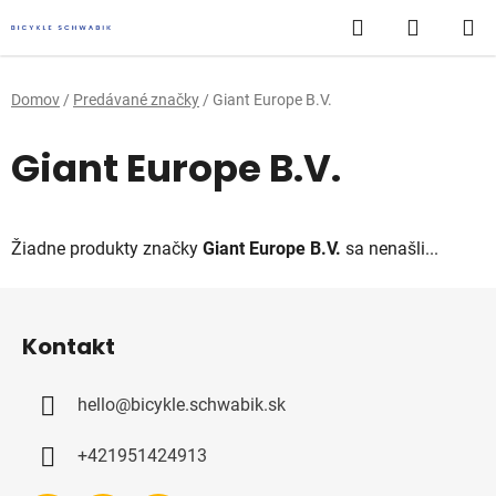
Prejsť
Hľadať
NÁKUP
na
obsah
KOŠÍK
Domov
/
Predávané značky
/
Giant Europe B.V.
Giant Europe B.V.
Žiadne produkty značky
Giant Europe B.V.
sa nenašli...
Z
á
Kontakt
p
ä
hello
@
bicykle.schwabik.sk
t
i
+421951424913
e