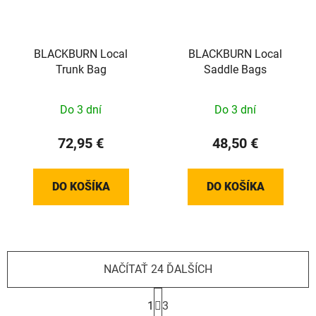
BLACKBURN Local
BLACKBURN Local
Trunk Bag
Saddle Bags
Do 3 dní
Do 3 dní
72,95 €
48,50 €
DO KOŠÍKA
DO KOŠÍKA
NAČÍTAŤ 24 ĎALŠÍCH
S
t
1
3