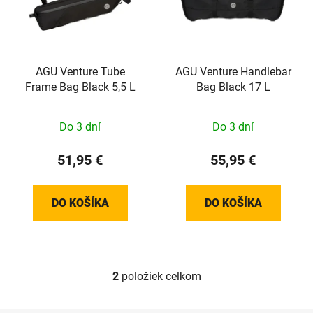
i
e
s
p
p
r
r
o
o
AGU Venture Tube
AGU Venture Handlebar
d
Frame Bag Black 5,5 L
Bag Black 17 L
d
u
u
k
k
t
Do 3 dní
Do 3 dní
t
o
51,95 €
55,95 €
o
v
v
DO KOŠÍKA
DO KOŠÍKA
2
položiek celkom
O
v