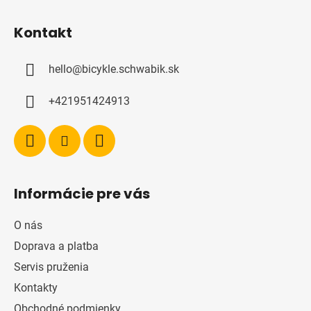
l
Z
á
á
d
Kontakt
p
a
ä
c
hello
@
bicykle.schwabik.sk
t
i
i
e
+421951424913
p
e
r
v
k
y
v
Informácie pre vás
ý
p
O nás
i
s
Doprava a platba
u
Servis pruženia
Kontakty
Obchodné podmienky