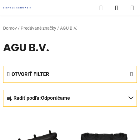
Prejsť
Hľadať
NÁKUP
na
obsah
KOŠÍK
Domov
/
Predávané značky
/
AGU B.V.
AGU B.V.
OTVORIŤ FILTER
R
Radiť podľa:
Odporúčame
a
d
V
e
ý
n
p
i