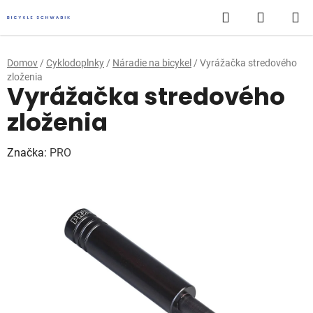
Prejsť
Hľadať
NÁKUP
na
obsah
KOŠÍK
Domov
/
Cyklodoplnky
/
Náradie na bicykel
/
Vyrážačka stredového
zloženia
Vyrážačka stredového
zloženia
Značka:
PRO