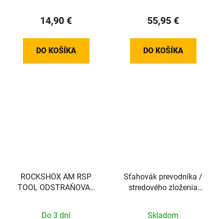
14,90 €
55,95 €
DO KOŠÍKA
DO KOŠÍKA
ROCKSHOX AM RSP
Sťahovák prevodníka /
TOOL ODSTRAŇOVAČ
stredového zloženia
PIESTOV SIDLUXE A2
TEAM
Do 3 dní
Skladom