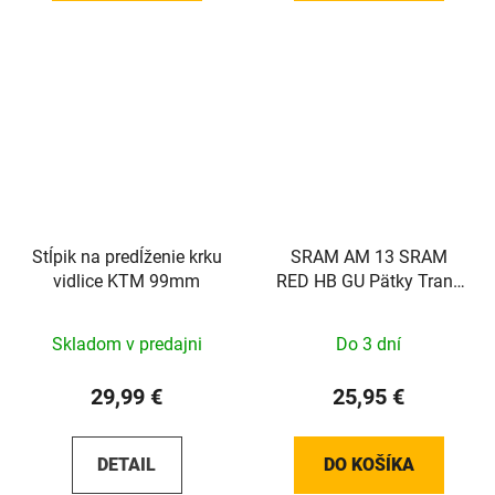
Stĺpik na predĺženie krku
SRAM AM 13 SRAM
vidlice KTM 99mm
RED HB GU Pätky Trans
Pad Stojan
Skladom v predajni
Do 3 dní
29,99 €
25,95 €
DETAIL
DO KOŠÍKA