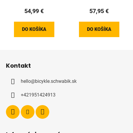
54,99 €
57,95 €
DO KOŠÍKA
DO KOŠÍKA
Z
á
Kontakt
p
ä
hello
@
bicykle.schwabik.sk
t
i
+421951424913
e