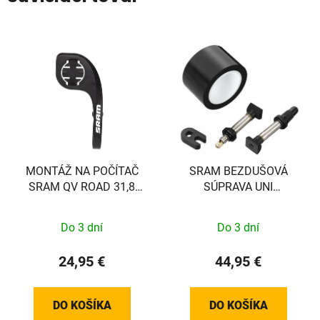
MONTÁŽ NA POČÍTAČ
SRAM BEZDUŠOVÁ
SRAM QV ROAD 31,8
SÚPRAVA UNI
1/4TL
VALVE/TAPE 26MM, 2
RÁFIKY
Do 3 dní
Do 3 dní
24,95 €
44,95 €
DO KOŠÍKA
DO KOŠÍKA