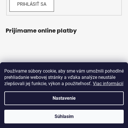
PRIHLÁSIŤ SA
Prijímame online platby
Používame súbory cookie, aby sme vám umožnili pohodlné
prehliadanie webovej stránky a vďaka analýze neustále
zlepšovali jej funkcie, výkon a použiteľnosť.
Viac informácií
Obchodné podmienky
Ochrana osobných údajov
Reklamačný protokol
Odstúpenie od zmluvy
Nastavenie
Vytvoril Shoptet
Súhlasím
Copyright 2026
Bicykle Schwabik
. Všetky práva
vyhradené.