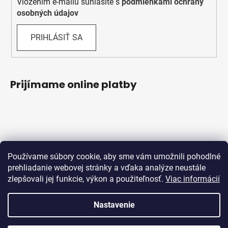
Vložením e-mailu súhlasíte s
podmienkami ochrany
osobných údajov
PRIHLÁSIŤ SA
Prijímame online platby
Používame súbory cookie, aby sme vám umožnili pohodlné
prehliadanie webovej stránky a vďaka analýze neustále
Obchodné podmienky
Ochrana osobných údajov
zlepšovali jej funkcie, výkon a použiteľnosť.
Viac informácií
Reklamačný protokol
Odstúpenie od zmluvy
Nastavenie