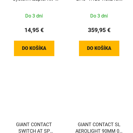
Vereist icm Versa G2
AL T130MM PM 160
Pannier Bag 153 en 154
00D C/F:YS727
Do 3 dní
Do 3 dní
MATT,W/15X110MM
AXLE
14,95 €
359,95 €
DO KOŠÍKA
DO KOŠÍKA
GIANT CONTACT
GIANT CONTACT SL
SWITCH AT SP
AEROLIGHT 90MM 0D