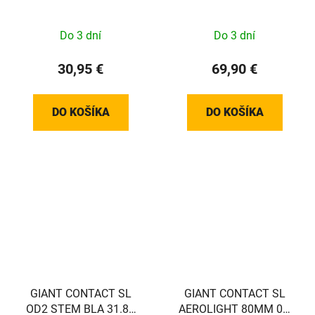
CARTRIDGE 100MM
(24+ Pro TCR/DEFY)
Do 3 dní
Do 3 dní
30,95 €
69,90 €
DO KOŠÍKA
DO KOŠÍKA
GIANT CONTACT SL
GIANT CONTACT SL
OD2 STEM BLA 31.8X
AEROLIGHT 80MM 0D