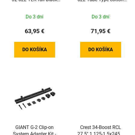
G2.0
tan-blk-blk G2.0
Do 3 dní
Do 3 dní
63,95 €
71,95 €
DO KOŠÍKA
DO KOŠÍKA
GIANT G-2 Clip-on
Crest 34-Boost RCL
System Adapter Kit -
27.5" 1.125-1.5x245.5