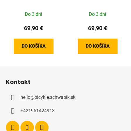
100 10D
(24+ Pro TCR/DEFY)
Do 3 dní
Do 3 dní
69,90 €
69,90 €
DO KOŠÍKA
DO KOŠÍKA
Z
á
Kontakt
p
ä
hello
@
bicykle.schwabik.sk
t
i
+421951424913
e