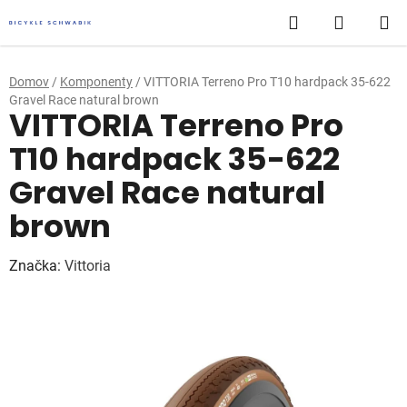
Prejsť
Hľadať
NÁKUP
na
obsah
KOŠÍK
Domov
/
Komponenty
/
VITTORIA Terreno Pro T10 hardpack 35-622
Gravel Race natural brown
VITTORIA Terreno Pro
T10 hardpack 35-622
Gravel Race natural
brown
Značka:
Vittoria