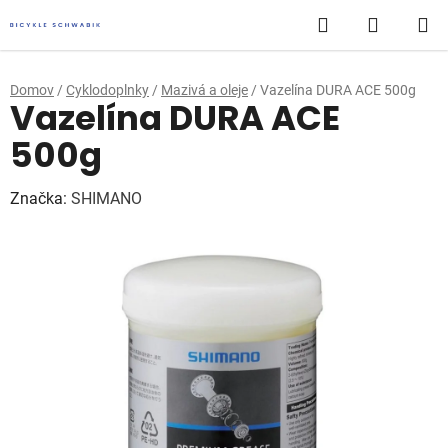
Prejsť
Hľadať
NÁKUP
na
obsah
KOŠÍK
Domov
/
Cyklodoplnky
/
Mazivá a oleje
/
Vazelína DURA ACE 500g
Vazelína DURA ACE
500g
Značka:
SHIMANO