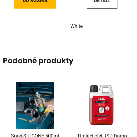
DO KOŠÍKA
DETAIL
White
Podobné produkty
Sprej SILICONE 500ml
Tlmiaci olej RSP Damp