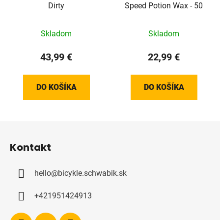
Dirty
Speed Potion Wax - 50
Skladom
Skladom
43,99 €
22,99 €
DO KOŠÍKA
DO KOŠÍKA
Z
á
Kontakt
p
ä
hello
@
bicykle.schwabik.sk
t
i
+421951424913
e