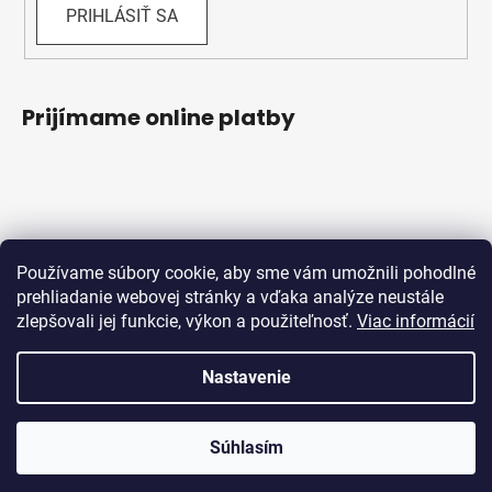
PRIHLÁSIŤ SA
Prijímame online platby
Používame súbory cookie, aby sme vám umožnili pohodlné
prehliadanie webovej stránky a vďaka analýze neustále
zlepšovali jej funkcie, výkon a použiteľnosť.
Viac informácií
Obchodné podmienky
Ochrana osobných údajov
Reklamačný protokol
Odstúpenie od zmluvy
Nastavenie
Vytvoril Shoptet
Súhlasím
Copyright 2026
Bicykle Schwabik
. Všetky práva
vyhradené.