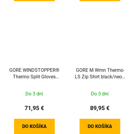
GORE WINDSTOPPER®
GORE M Wmn Thermo
Thermo Split Gloves
LS Zip Shirt black/neon
black 5 100656990003
yellow 34
Do 3 dní
Do 3 dní
71,95 €
89,95 €
DO KOŠÍKA
DO KOŠÍKA