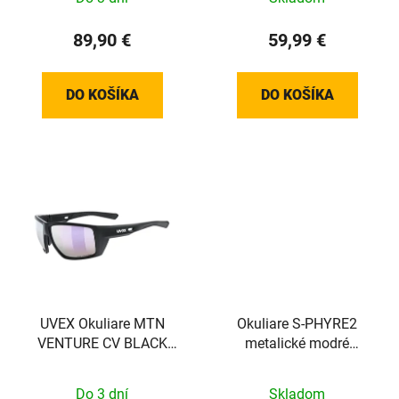
89,90 €
59,99 €
DO KOŠÍKA
DO KOŠÍKA
UVEX Okuliare MTN
Okuliare S-PHYRE2
VENTURE CV BLACK
metalické modré
MATNÉ/MIR LAVENDER
Ridescape Off-Road
(S5330542281)
Do 3 dní
Skladom