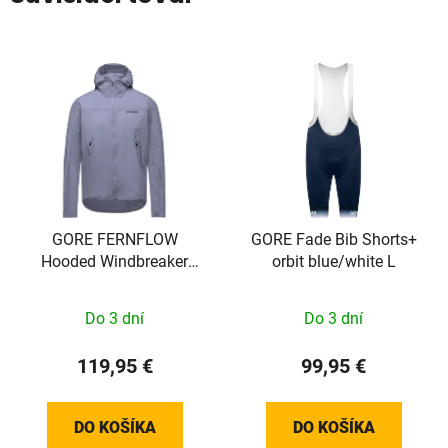
GORE FERNFLOW
GORE Fade Bib Shorts+
Hooded Windbreaker
orbit blue/white L
Mens amethyst grey XL
Do 3 dní
Do 3 dní
119,95 €
99,95 €
DO KOŠÍKA
DO KOŠÍKA