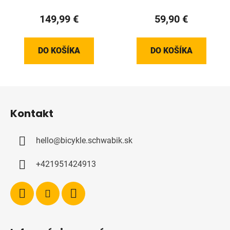
149,99 €
59,90 €
DO KOŠÍKA
DO KOŠÍKA
Z
á
Kontakt
p
ä
hello
@
bicykle.schwabik.sk
t
i
+421951424913
e