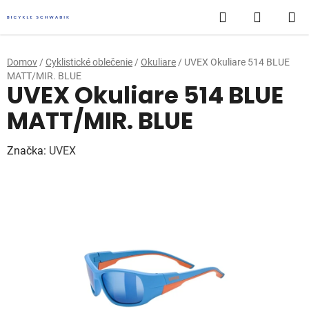
Prejsť
Hľadať
NÁKUP
na
obsah
KOŠÍK
Domov
/
Cyklistické oblečenie
/
Okuliare
/
UVEX Okuliare 514 BLUE
MATT/MIR. BLUE
UVEX Okuliare 514 BLUE
MATT/MIR. BLUE
Značka:
UVEX