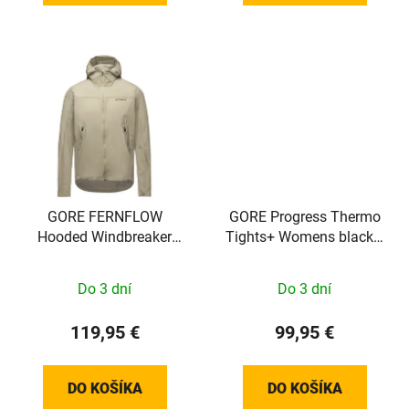
GORE FERNFLOW
GORE Progress Thermo
Hooded Windbreaker
Tights+ Womens black /
Mens tech beige L
neon yellow 34
Do 3 dní
Do 3 dní
119,95 €
99,95 €
DO KOŠÍKA
DO KOŠÍKA