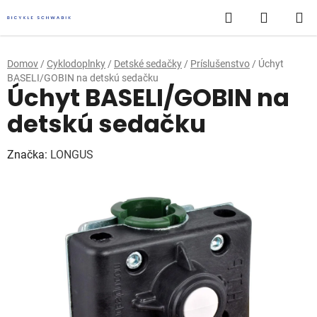
Prejsť
Hľadať
NÁKUP
na
obsah
KOŠÍK
Domov
/
Cyklodoplnky
/
Detské sedačky
/
Príslušenstvo
/
Úchyt
BASELI/GOBIN na detskú sedačku
Úchyt BASELI/GOBIN na
detskú sedačku
Značka:
LONGUS