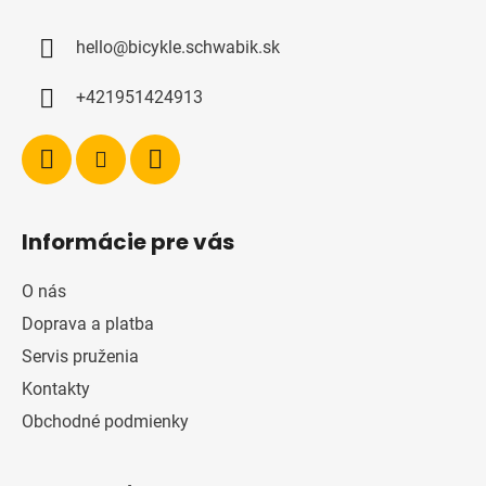
p
ä
hello
@
bicykle.schwabik.sk
t
i
+421951424913
e
Informácie pre vás
O nás
Doprava a platba
Servis pruženia
Kontakty
Obchodné podmienky