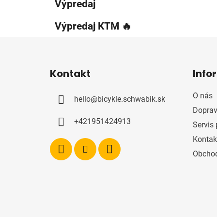
Výpredaj
Výpredaj KTM 🔥
Z
á
Kontakt
Info
p
ä
O nás
hello
@
bicykle.schwabik.sk
t
Doprav
i
+421951424913
Servis 
e
Kontak
Obcho