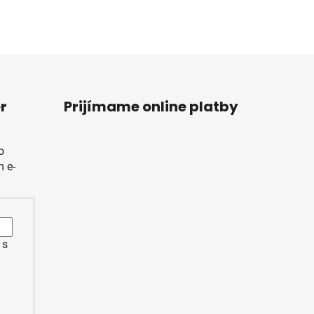
m
r
Prijímame online platby
o
 e-
 s