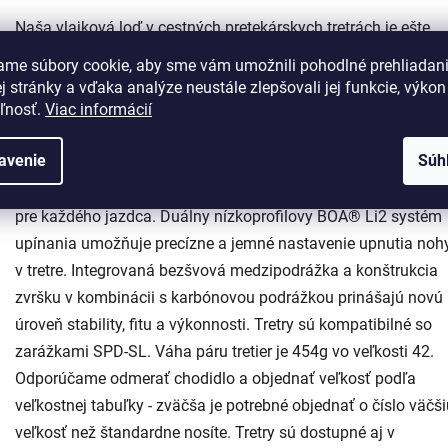
Naša vlajková loď v cestných pretekárskych tretrách je ešte
pohodlnejšia a ľahšia. Ľahký a priedušný zvršok zo synteticke
ame súbory cookie, aby sme vám umožnili pohodlné prehliadan
kože z mikrovlákna poskytuje optimálny fit a dokonalý komfo
 stránky a vďaka analýze neustále zlepšovali jej funkcie, výkon
počas jazdy. Päta so stabilizátorom zabezpečuje optimálnu
eľnosť.
Viac informácií
pozíciu nohy pre prudké zrýchlenie a kadenciu vo vysokom
avenie
Súh
tempe. Hladký, nízkoprofilový vzor šnúrovania elegante upevn
nohu v tretre. 360º konštrukcia zvršku zabezpečí dokonalý fit
pre každého jazdca. Duálny nízkoprofilovy BOA® Li2 systém
upínania umožňuje precízne a jemné nastavenie upnutia noh
v tretre. Integrovaná bezšvová medzipodrážka a konštrukcia
zvršku v kombinácii s karbónovou podrážkou prinášajú novú
úroveň stability, fitu a výkonnosti. Tretry sú kompatibilné so
zarážkami SPD-SL. Váha páru tretier je 454g vo veľkosti 42.
Odporúčame odmerať chodidlo a objednať veľkosť podľa
veľkostnej tabuľky - zväčša je potrebné objednať o číslo väčš
veľkosť než štandardne nosíte. Tretry sú dostupné aj v