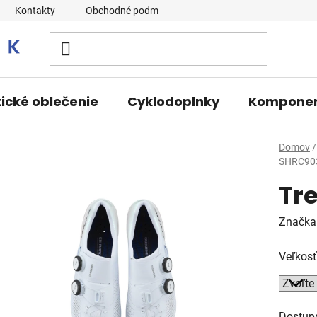
Kontakty
Obchodné podmienky
tické oblečenie
Cyklodoplnky
Kompone
Domov
/
SHRC903
Tr
Značka
Veľkosť
Dostup