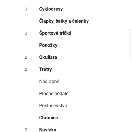
e
l
Cyklodresy
Čiapky, šatky a čelenky
Športové tričká
Ponožky
Okuliare
Tretry
Nášľapné
Ploché pedále
Príslušenstvo
Chrániče
Návleky