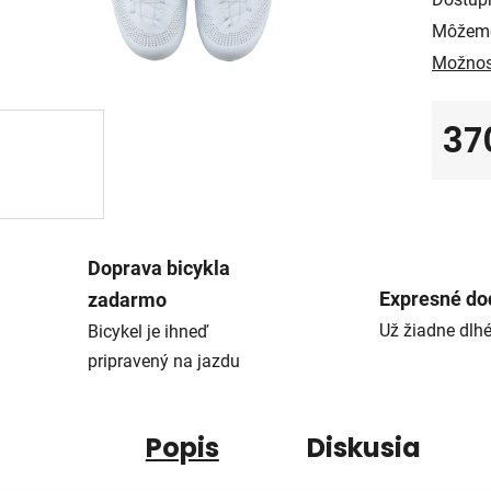
Môžeme
Možnos
37
Jedno
Doprava bicykla
Expresné do
zadarmo
Už žiadne dlh
Bicykel je ihneď
pripravený na jazdu
Popis
Diskusia