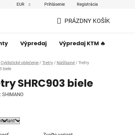
EUR
Prihlásenie
Registrácia
PRÁZDNY KOŠÍK
NÁKUPNÝ
KOŠÍK
nty
Výpredaj
Výpredaj KTM 🔥
Predá
Cyklistické oblečenie
/
Tretry
/
Nášľapné
/
Tretry
 biele
etry SHRC903 biele
:
SHIMANO
nosť
Zvoľte variant