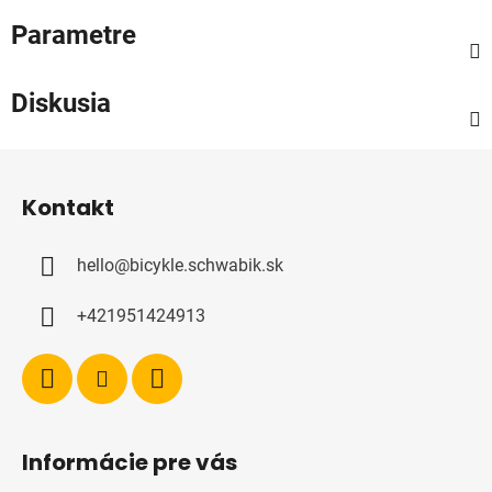
Parametre
Diskusia
Z
á
Kontakt
p
ä
hello
@
bicykle.schwabik.sk
t
i
+421951424913
e
Informácie pre vás