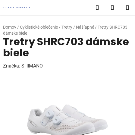
Prejsť
Hľadať
NÁKUP
na
obsah
KOŠÍK
Domov
/
Cyklistické oblečenie
/
Tretry
/
Nášľapné
/
Tretry SHRC703
dámske biele
Tretry SHRC703 dámske
biele
Značka:
SHIMANO