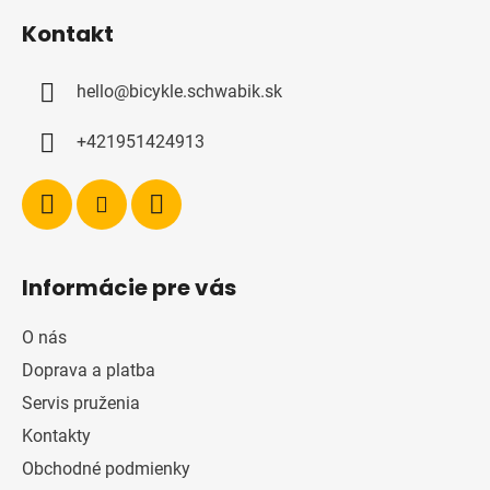
á
Kontakt
p
ä
hello
@
bicykle.schwabik.sk
t
i
+421951424913
e
Informácie pre vás
O nás
Doprava a platba
Servis pruženia
Kontakty
Obchodné podmienky