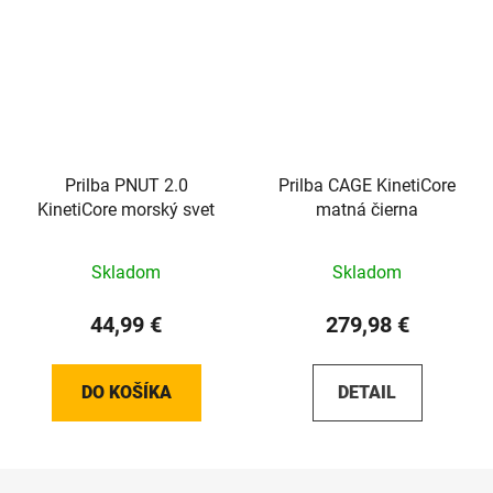
Prilba PNUT 2.0
Prilba CAGE KinetiCore
KinetiCore morský svet
matná čierna
Skladom
Skladom
44,99 €
279,98 €
DO KOŠÍKA
DETAIL
Z