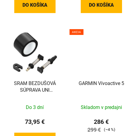
DO KOŠÍKA
DO KOŠÍKA
AKCIA
SRAM BEZDUŠOVÁ
GARMIN Vívoactive 5
SÚPRAVA UNI
VALVE/TAPE 32MM, 2
RÁFIKY
Do 3 dní
Skladom v predajni
73,95 €
286 €
299 €
(–4 %)