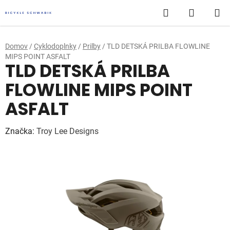
Prejsť
Hľadať
NÁKUP
na
obsah
KOŠÍK
Domov
/
Cyklodoplnky
/
Prilby
/
TLD DETSKÁ PRILBA FLOWLINE
MIPS POINT ASFALT
TLD DETSKÁ PRILBA
FLOWLINE MIPS POINT
ASFALT
Značka:
Troy Lee Designs