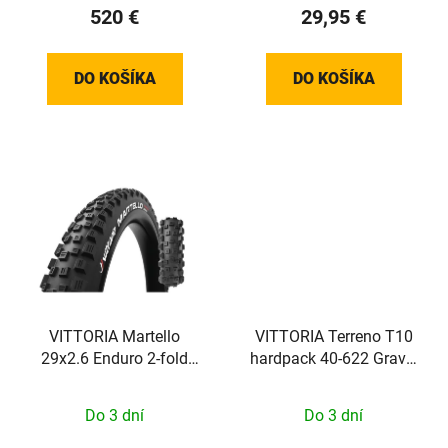
520 €
29,95 €
DO KOŠÍKA
DO KOŠÍKA
VITTORIA Martello
VITTORIA Terreno T10
29x2.6 Enduro 2-fold
hardpack 40-622 Gravel
Full Black 4C G2.0
Endurance Brown-blk-blk
G2.0
Do 3 dní
Do 3 dní