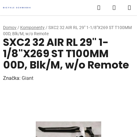
Prejsť
Hľadať
NÁKUP
na
obsah
KOŠÍK
Domov
/
Komponenty
/
SXC2 32 AIR RL 29" 1-1/8"X269 ST T100MM
00D, Blk/M, w/o Remote
SXC2 32 AIR RL 29" 1-
1/8"X269 ST T100MM
00D, Blk/M, w/o Remote
Značka:
Giant