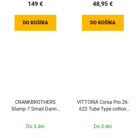
149 €
48,95 €
DO KOŠÍKA
DO KOŠÍKA
CRANKBROTHERS
VITTORIA Corsa Pro 26-
Stamp 7 Small Danny
622 Tube Type cotton
MacAskill Signature
tan-blk-blk G2.0
Edition
Do 3 dní
Do 3 dní