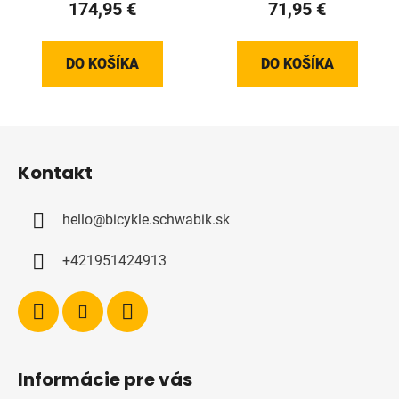
174,95 €
71,95 €
DO KOŠÍKA
DO KOŠÍKA
Z
á
Kontakt
p
ä
hello
@
bicykle.schwabik.sk
t
i
+421951424913
e
Informácie pre vás