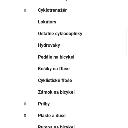
e
l
Cyklotrenažér
Lokátory
Ostatné cyklodoplnky
Hydrovaky
Pedále na bicykel
Košíky na fľaše
Cyklistické fľaše
Zámok na bicykel
Prilby
Plášte a duše
Pumpa na bicykel