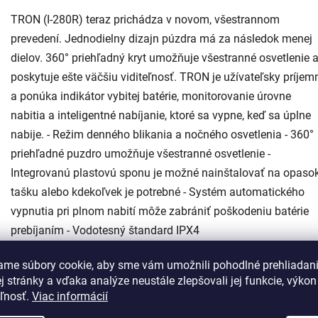
TRON (I-280R) teraz prichádza v novom, všestrannom
prevedení. Jednodielny dizajn púzdra má za následok menej
dielov. 360° priehľadný kryt umožňuje všestranné osvetlenie 
poskytuje ešte väčšiu viditeľnosť. TRON je užívateľsky príjem
a ponúka indikátor vybitej batérie, monitorovanie úrovne
nabitia a inteligentné nabíjanie, ktoré sa vypne, keď sa úplne
nabije. - Režim denného blikania a nočného osvetlenia - 360°
priehľadné puzdro umožňuje všestranné osvetlenie -
Integrovanú plastovú sponu je možné nainštalovať na opasok
tašku alebo kdekoľvek je potrebné - Systém automatického
vypnutia pri plnom nabití môže zabrániť poškodeniu batérie
prebíjaním - Vodotesný štandard IPX4
ame súbory cookie, aby sme vám umožnili pohodlné prehliadan
 stránky a vďaka analýze neustále zlepšovali jej funkcie, výkon
eľnosť.
Viac informácií