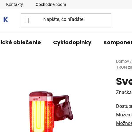
Kontakty
Obchodné podmienky
tické oblečenie
Cyklodoplnky
Kompone
Domov
/
TRON za
Sv
Značka
Dostup
Môžeme
Možnos