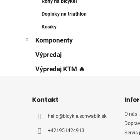
Rohy na bicykel
Doplnky na triathlon
Košíky
Komponenty
Výpredaj
Výpredaj KTM 🔥
Z
á
Kontakt
Info
p
ä
O nás
hello
@
bicykle.schwabik.sk
t
Doprav
i
+421951424913
Servis 
e