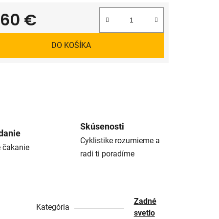
,60 €
tková cena:
DO KOŠÍKA
Skúsenosti
danie
Cyklistike rozumieme a
é čakanie
radi ti poradíme
Zadné
Kategória
svetlo