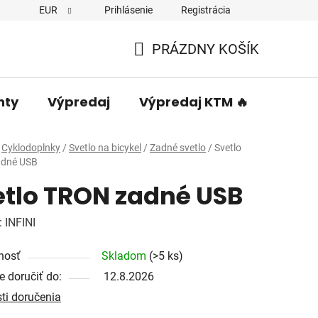
EUR
Prihlásenie
Registrácia
PRÁZDNY KOŠÍK
NÁKUPNÝ
KOŠÍK
nty
Výpredaj
Výpredaj KTM 🔥
Predá
Cyklodoplnky
/
Svetlo na bicykel
/
Zadné svetlo
/
Svetlo
dné USB
etlo TRON zadné USB
:
INFINI
nosť
Skladom
(>5 ks)
 doručiť do:
12.8.2026
ti doručenia