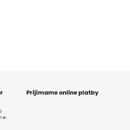
r
Prijímame online platby
o
 e-