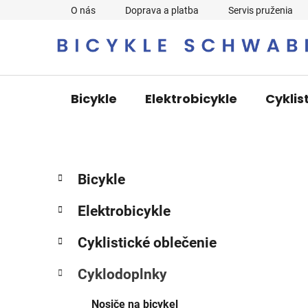
Prejsť
O nás
Doprava a platba
Servis pruženia
na
obsah
Bicykle
Elektrobicykle
Cyklis
B
K
Preskočiť
Bicykle
a
o
kategórie
t
č
Elektrobicykle
e
n
g
ý
Cyklistické oblečenie
ó
p
r
Cyklodoplnky
i
a
e
n
Nosiče na bicykel