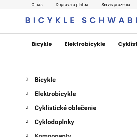
Prejsť
O nás
Doprava a platba
Servis pruženia
na
obsah
Bicykle
Elektrobicykle
Cyklis
B
K
Preskočiť
Bicykle
a
o
kategórie
t
č
Elektrobicykle
e
n
g
ý
Cyklistické oblečenie
ó
p
r
Cyklodoplnky
i
a
e
n
Komponenty