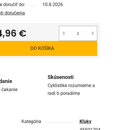
 doručiť do:
10.8.2026
ti doručenia
4,96 €
tková cena:
DO KOŠÍKA
Skúsenosti
danie
Cyklistike rozumieme a
é čakanie
radi ti poradíme
Kategória
Kľuky
45501704