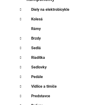
e
l
Diely na elektrobicykle
Kolesá
Rámy
Brzdy
Sedlá
Riadítka
Sedlovky
Pedále
Vidlice a tlmiče
Predstavce