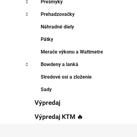
Prešmyky
Prehadzovačky
Náhradné diely
Pätky
Merače výkonu a Wattmetre
Bowdeny a lanká
Stredové osi a zloženie
Sady
Výpredaj
Výpredaj KTM 🔥
Z