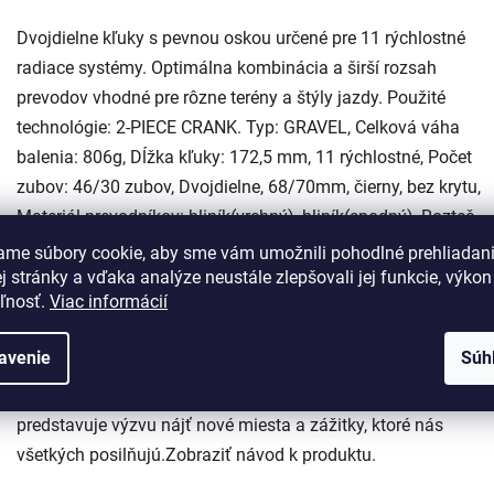
Dvojdielne kľuky s pevnou oskou určené pre 11 rýchlostné
radiace systémy. Optimálna kombinácia a širší rozsah
prevodov vhodné pre rôzne terény a štýly jazdy. Použité
technológie: 2-PIECE CRANK. Typ: GRAVEL, Celková váha
balenia: 806g, Dĺžka kľuky: 172,5 mm, 11 rýchlostné, Počet
zubov: 46/30 zubov, Dvojdielne, 68/70mm, čierny, bez krytu,
Materiál prevodníkov: hliník(vrchný), hliník(spodný), Rozteč
prevodníkov: 110mm/80mm Shimano GRX sa vďaka svojej
ame súbory cookie, aby sme vám umožnili pohodlné prehliadan
špecifickej ergonómii, optimalizovanými prevodmi, obrovsko
 stránky a vďaka analýze neustále zlepšovali jej funkcie, výkon
eľnosť.
Viac informácií
spoľahlivosťou a tichým chodom radiaceho systému odlišuje
od zbytku sveta obdobných komponentov. Nejedná sa o
avenie
Súh
prepracovanú sadu cestných komponentov. Reprezentuje
pohľad na to ako chcú cyklisti objavovať svoj svet. GRX
predstavuje výzvu nájť nové miesta a zážitky, ktoré nás
všetkých posilňujú.Zobraziť návod k produktu.