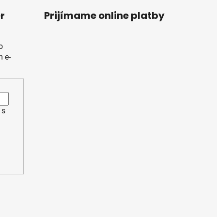
r
Prijímame online platby
o
 e-
 s