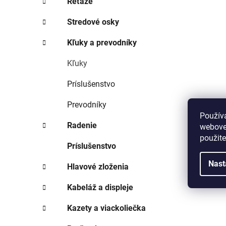
Reťaze
Stredové osky
Kľuky a prevodníky
Kľuky
Príslušenstvo
Prevodníky
Použív
Radenie
webovej
použit
Príslušenstvo
Nast
Hlavové zloženia
Kabeláž a displeje
Kazety a viackoliečka