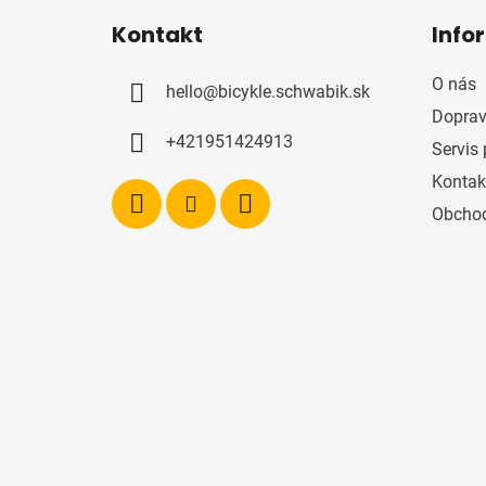
á
Kontakt
Info
p
ä
O nás
hello
@
bicykle.schwabik.sk
t
Doprav
i
+421951424913
Servis 
e
Kontak
Obcho