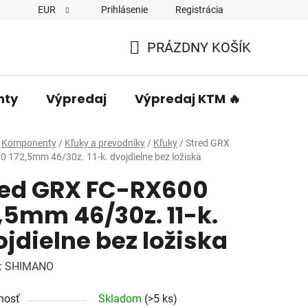
EUR
Prihlásenie
Registrácia
PRÁZDNY KOŠÍK
NÁKUPNÝ
KOŠÍK
nty
Výpredaj
Výpredaj KTM 🔥
Predá
Komponenty
/
Kľuky a prevodníky
/
Kľuky
/
Stred GRX
 172,5mm 46/30z. 11-k. dvojdielne bez ložiska
red GRX FC-RX600
,5mm 46/30z. 11-k.
jdielne bez ložiska
:
SHIMANO
nosť
Skladom
(>5 ks)