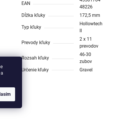
EAN
48226
Dĺžka kľuky
172,5 mm
Hollowtech
Typ kľuky
II
2 x 11
Prevody kľuky
prevodov
46-30
Rozsah kľuky
zubov
ie
Určenie kľuky
Gravel
u
 a
lasím