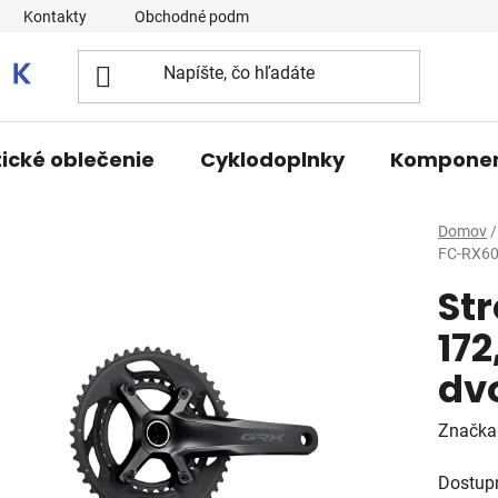
Kontakty
Obchodné podmienky
tické oblečenie
Cyklodoplnky
Kompone
Domov
/
FC-RX600
St
172
dvo
Značka
Dostup