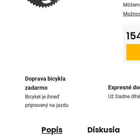
Môžeme
Možnos
15
Jedno
Doprava bicykla
Expresné do
zadarmo
Už žiadne dlh
Bicykel je ihneď
pripravený na jazdu
Popis
Diskusia