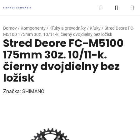
Prejsť
Hľadať
NÁKUP
na
obsah
KOŠÍK
Domov
/
Komponenty
/
Kľuky a prevodníky
/
Kľuky
/
Stred Deore FC-
M5100 175mm 30z. 10/11-k. čierny dvojdielny bez ložísk
Stred Deore FC-M5100
175mm 30z. 10/11-k.
čierny dvojdielny bez
ložísk
Značka:
SHIMANO