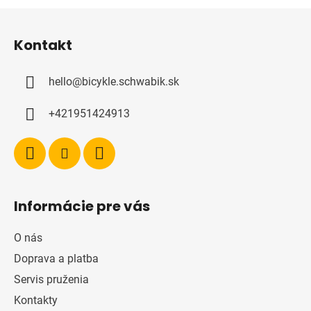
Z
á
Kontakt
p
ä
hello
@
bicykle.schwabik.sk
t
i
+421951424913
e
Informácie pre vás
O nás
Doprava a platba
Servis pruženia
Kontakty