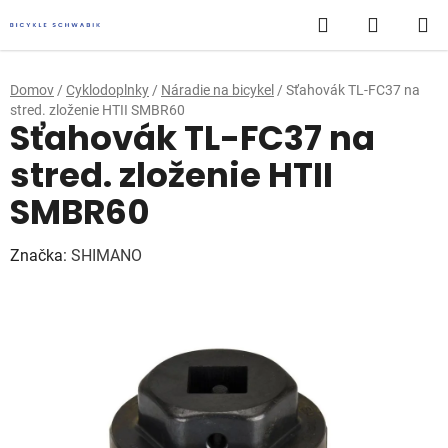
Prejsť
Hľadať
NÁKUP
na
obsah
KOŠÍK
Domov
/
Cyklodoplnky
/
Náradie na bicykel
/
Sťahovák TL-FC37 na
stred. zloženie HTII SMBR60
Sťahovák TL-FC37 na
stred. zloženie HTII
SMBR60
Značka:
SHIMANO