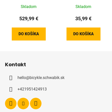
Skladom
Skladom
529,99 €
35,99 €
DO KOŠÍKA
DO KOŠÍKA
Z
á
Kontakt
p
ä
hello
@
bicykle.schwabik.sk
t
i
+421951424913
e