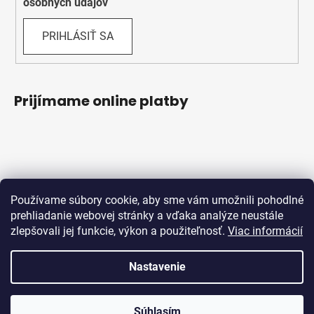
osobných údajov
PRIHLÁSIŤ SA
Prijímame online platby
Používame súbory cookie, aby sme vám umožnili pohodlné
prehliadanie webovej stránky a vďaka analýze neustále
zlepšovali jej funkcie, výkon a použiteľnosť.
Viac informácií
Obchodné podmienky
Ochrana osobných údajov
Reklamačný protokol
Odstúpenie od zmluvy
Nastavenie
Vytvoril Shoptet
Súhlasím