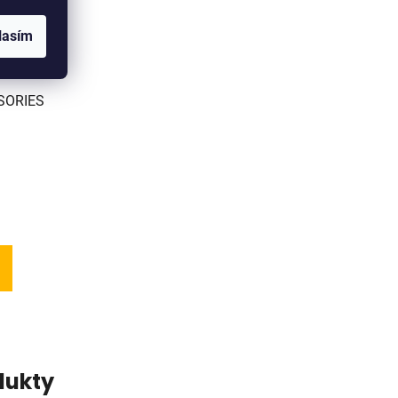
lasím
SORIES
dukty