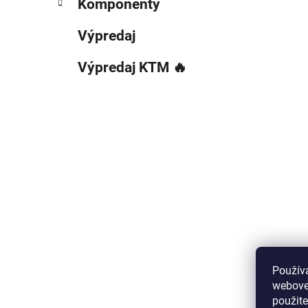
Komponenty
Výpredaj
Výpredaj KTM 🔥
Použív
webovej
použit