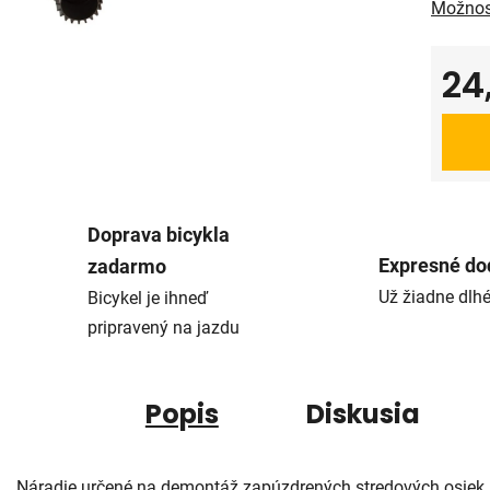
Možnos
24
Jedno
Doprava bicykla
Expresné do
zadarmo
Už žiadne dlh
Bicykel je ihneď
pripravený na jazdu
Popis
Diskusia
Náradie určené na demontáž zapúzdrených stredových osiek.