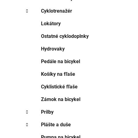
e
l
Cyklotrenažér
Lokátory
Ostatné cyklodoplnky
Hydrovaky
Pedále na bicykel
Košíky na fľaše
Cyklistické fľaše
Zámok na bicykel
Prilby
Plášte a duše
Pumpa na bicykel