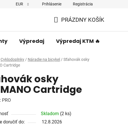
EUR
Prihlásenie
Registrácia
PRÁZDNY KOŠÍK
NÁKUPNÝ
KOŠÍK
nty
Výpredaj
Výpredaj KTM 🔥
Predá
Cyklodoplnky
/
Náradie na bicykel
/
Sťahovák osky
 Cartridge
ahovák osky
IMANO Cartridge
:
PRO
nosť
Skladom
(2 ks)
 doručiť do:
12.8.2026