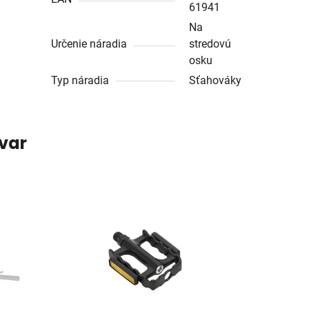
61941
Na
Určenie náradia
stredovú
osku
Typ náradia
Sťahováky
ovar