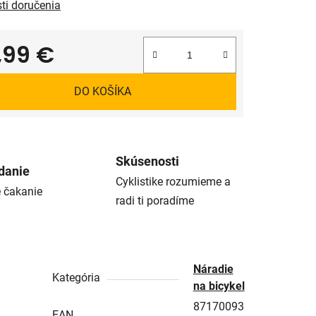
ti doručenia
,99 €
tková cena:
DO KOŠÍKA
Skúsenosti
danie
Cyklistike rozumieme a
é čakanie
radi ti poradíme
Náradie
Kategória
na bicykel
87170093
EAN