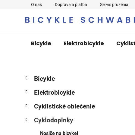
Prejsť
O nás
Doprava a platba
Servis pruženia
na
obsah
Bicykle
Elektrobicykle
Cyklis
B
K
Preskočiť
Bicykle
a
o
kategórie
t
č
Elektrobicykle
e
n
g
ý
Cyklistické oblečenie
ó
p
r
Cyklodoplnky
i
a
e
n
Nosiče na bicykel