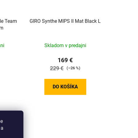
le Team
GIRO Synthe MIPS II Mat Black L
mm
ni
Skladom v predajni
169 €
229 €
(–26 %)
DO KOŠÍKA
ie
 a