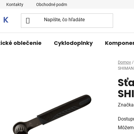
Kontakty
Obchodné podmienky
tické oblečenie
Cyklodoplnky
Kompone
Domov
/
SHIMANO
Sť
SH
Značka
Dostup
Môžeme