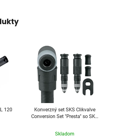
dukty
L 120
Konverzný set SKS Clikvalve
Conversion Set "Presta" so SKS
pumpičkovou hlavou
Skladom