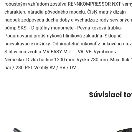
robustným vzhľadom zostáva RENNKOMPRESSOR NXT vern
charakteru náradia pôvodného modelu. Čistý matný dizajn
naopak zodpovedá duchu doby a vychádza z rady servisných
púmp SKS. - Digitálny manometer- Pevná kovová trubka-
Pogumovaná protišmyková hliníková základňa- Sklopné
nacvakávacie nožičky- Odnímateľná rukoväť z bukového drev
S hlavicou ventilu MV EASY MULTI VALVE- Vyrobené v
Nemecku- Dĺžka hadice 1200 mm- Výška 730 mm- Max. tlak 
bar / 230 PSI- Ventily AV / SV / DV
Súvisiaci t