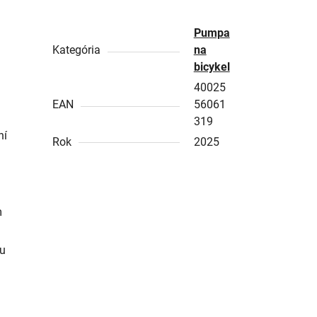
Pumpa
Kategória
na
bicykel
40025
EAN
56061
319
ní
Rok
2025
m
ou