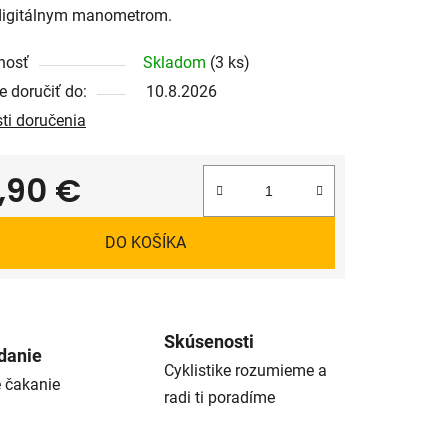
digitálnym manometrom.
nosť
Skladom
(3 ks)
 doručiť do:
10.8.2026
ti doručenia
9,90 €
tková cena:
DO KOŠÍKA
Skúsenosti
danie
Cyklistike rozumieme a
é čakanie
radi ti poradíme