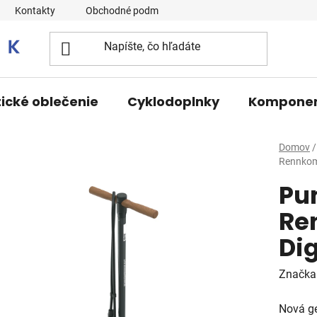
Kontakty
Obchodné podmienky
tické oblečenie
Cyklodoplnky
Kompone
Domov
/
Rennkom
Pu
Re
Dig
Značka
Nová g