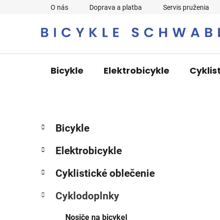
Prejsť
O nás
Doprava a platba
Servis pruženia
na
obsah
Bicykle
Elektrobicykle
Cyklis
B
K
Preskočiť
Bicykle
a
o
kategórie
t
č
Elektrobicykle
e
n
g
ý
Cyklistické oblečenie
ó
p
r
Cyklodoplnky
i
a
e
n
Nosiče na bicykel