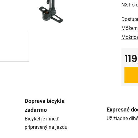
NXT s 
Dostup
Môžeme
Možnos
11
Jedno
Doprava bicykla
Expresné do
zadarmo
Už žiadne dlh
Bicykel je ihneď
pripravený na jazdu