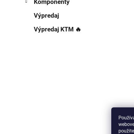
Komponenty
Výpredaj
Výpredaj KTM 🔥
Použív
webovej
použit