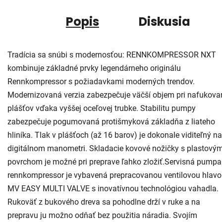
Popis
Diskusia
Tradícia sa snúbi s modernosťou: RENNKOMPRESSOR NXT
kombinuje základné prvky legendárneho originálu
Rennkompressor s požiadavkami moderných trendov.
Modernizovaná verzia zabezpečuje väčší objem pri nafukova
plášťov vďaka vyššej oceľovej trubke. Stabilitu pumpy
zabezpečuje pogumovaná protišmyková základňa z liateho
hliníka. Tlak v plášťoch (až 16 barov) je dokonale viditeľný na
digitálnom manometri. Skladacie kovové nožičky s plastový
povrchom je možné pri preprave ľahko zložiť.Servisná pumpa
rennkompressor je vybavená prepracovanou ventilovou hlav
MV EASY MULTI VALVE s inovatívnou technológiou vahadla.
Rukoväť z bukového dreva sa pohodlne drží v ruke a na
prepravu ju možno odňať bez použitia náradia. Svojím