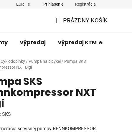
EUR
Prihlásenie
Registrácia
PRÁZDNY KOŠÍK
NÁKUPNÝ
KOŠÍK
nty
Výpredaj
Výpredaj KTM 🔥
Predá
Cyklodoplnky
/
Pumpa na bicykel
/
Pumpa SKS
pressor NXT Digi
mpa SKS
nnkompressor NXT
i
:
SKS
enerácia servisnej pumpy RENNKOMPRESSOR