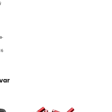
ý
a-
16
ovar