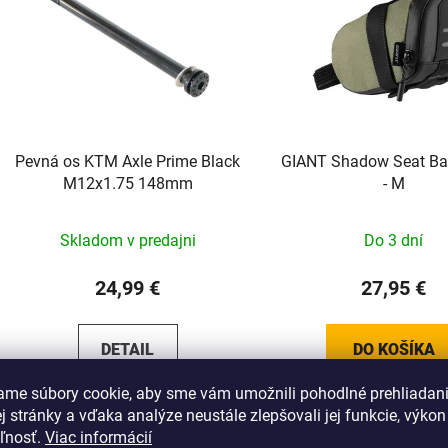
Pevná os KTM Axle Prime Black
GIANT Shadow Seat B
M12x1.75 148mm
- M
Skladom v predajni
Do 3 dní
24,99 €
27,95 €
DETAIL
DO KOŠÍKA
ame súbory cookie, aby sme vám umožnili pohodlné prehliadan
 stránky a vďaka analýze neustále zlepšovali jej funkcie, výkon
eľnosť.
Viac informácií