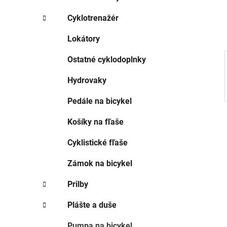
e
l
Cyklotrenažér
Lokátory
Ostatné cyklodoplnky
Hydrovaky
Pedále na bicykel
Košíky na fľaše
Cyklistické fľaše
Zámok na bicykel
Prilby
Plášte a duše
Pumpa na bicykel