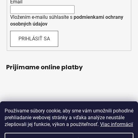
Email
Vložením e-mailu súhlasíte s
podmienkami ochrany
osobných údajov
PRIHLÁSIŤ SA
Prijímame online platby
Používame súbory cookie, aby sme vám umožnili pohodlné
prehliadanie webovej stránky a vďaka analýze neustále
zlepšovali jej funkcie, výkon a použiteľnosť.
Viac informácií
Obchodné podmienky
Ochrana osobných údajov
Reklamačný protokol
Odstúpenie od zmluvy