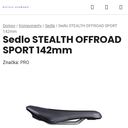
Prejsť
Hľadať
NÁKUP
na
obsah
KOŠÍK
Domov
/
Komponenty
/
Sedlá
/
Sedlo STEALTH OFFROAD SPORT
142mm
Sedlo STEALTH OFFROAD
SPORT 142mm
Značka:
PRO