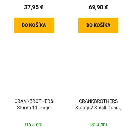
37,95 €
69,90 €
DO KOŠÍKA
DO KOŠÍKA
CRANKBROTHERS
CRANKBROTHERS
Stamp 11 Large
Stamp 7 Small Danny
Black/Gold
MacAskill Signature
Edition
Do 3 dní
Do 3 dní