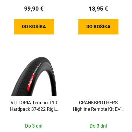
99,90 €
13,95 €
DO KOŠÍKA
DO KOŠÍKA
VITTORIA Terreno T10
CRANKBROTHERS
Hardpack 37-622 Rigid
Highline Remote Kit EVO
Gravel Sport full black
22,2mm clamp
Do 3 dní
Do 3 dní