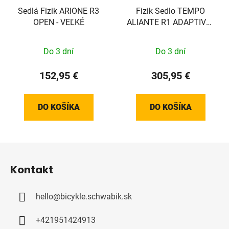
Sedlá Fizik ARIONE R3
Fizik Sedlo TEMPO
OPEN - VEĽKÉ
ALIANTE R1 ADAPTIVE -
145MM
Do 3 dní
Do 3 dní
152,95 €
305,95 €
DO KOŠÍKA
DO KOŠÍKA
Z
á
Kontakt
p
ä
hello
@
bicykle.schwabik.sk
t
i
+421951424913
e