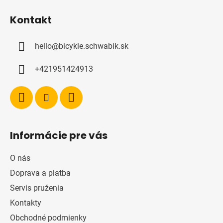
á
Kontakt
p
ä
hello
@
bicykle.schwabik.sk
t
i
+421951424913
e
Informácie pre vás
O nás
Doprava a platba
Servis pruženia
Kontakty
Obchodné podmienky