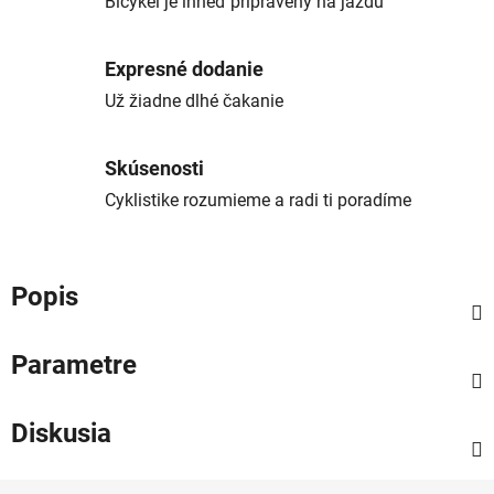
Bicykel je ihneď pripravený na jazdu
Expresné dodanie
Už žiadne dlhé čakanie
Skúsenosti
Cyklistike rozumieme a radi ti poradíme
Popis
Parametre
Diskusia
Z