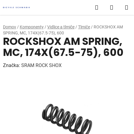
Prejsť
Hľadať
NÁKUP
na
obsah
KOŠÍK
Domov
/
Komponenty
/
Vidlice a tlmiče
/
Tlmiče
/
ROCKSHOX AM
SPRING, MC, 174X(67.5-75), 600
ROCKSHOX AM SPRING,
MC, 174X(67.5-75), 600
Značka:
SRAM ROCK SHOX