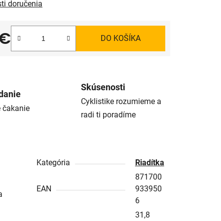
ti doručenia
 €
DO KOŠÍKA
tková cena:
Skúsenosti
danie
Cyklistike rozumieme a
é čakanie
radi ti poradíme
Kategória
Riadítka
871700
EAN
933950
a
6
31,8