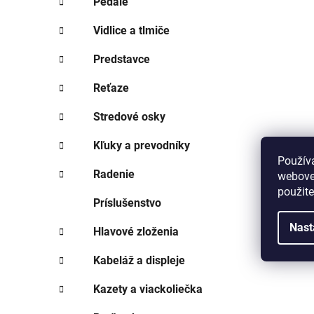
Pedále
Vidlice a tlmiče
Predstavce
Reťaze
Stredové osky
Kľuky a prevodníky
Použív
Radenie
webovej
použit
Príslušenstvo
Nast
Hlavové zloženia
Kabeláž a displeje
Kazety a viackoliečka