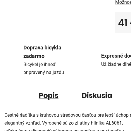
Možnos
41
Jedno
Doprava bicykla
Expresné do
zadarmo
Už žiadne dlh
Bicykel je ihneď
pripravený na jazdu
Popis
Diskusia
Cestné riadítka s kruhovou stredovou časťou pre lepší úchop 
elegantný vzhľad. Vyrobené sú zo zliatiny hliníka AL6061,
vďaka čomu disponujú výbornou pevnosťou a pružnosťou.