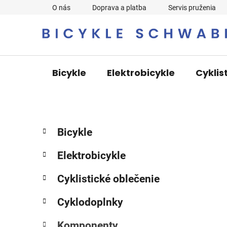
Prejsť
O nás
Doprava a platba
Servis pruženia
na
obsah
Bicykle
Elektrobicykle
Cyklis
B
K
Preskočiť
Bicykle
a
o
kategórie
t
č
Elektrobicykle
e
n
g
ý
Cyklistické oblečenie
ó
p
r
Cyklodoplnky
i
a
e
n
Komponenty