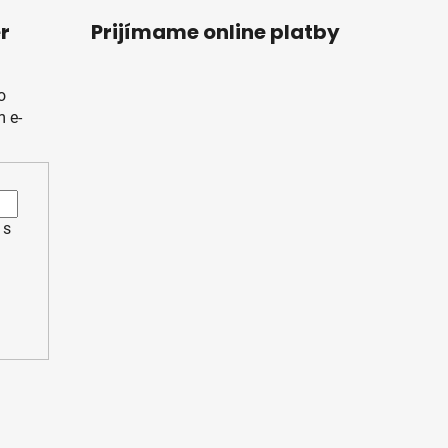
r
Prijímame online platby
o
 e-
 s