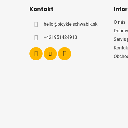
á
Kontakt
Info
p
ä
O nás
hello
@
bicykle.schwabik.sk
t
Doprav
i
+421951424913
Servis 
e
Kontak
Obcho