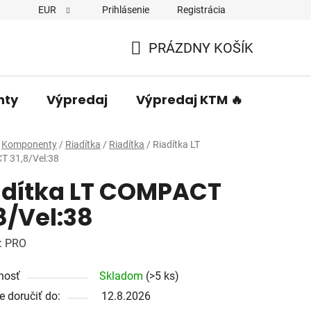
EUR
Prihlásenie
Registrácia
PRÁZDNY KOŠÍK
NÁKUPNÝ
KOŠÍK
nty
Výpredaj
Výpredaj KTM 🔥
Predá
Komponenty
/
Riadítka
/
Riadítka
/
Riadítka LT
 31,8/Vel:38
adítka LT COMPACT
8/Vel:38
:
PRO
nosť
Skladom
(>5 ks)
 doručiť do:
12.8.2026