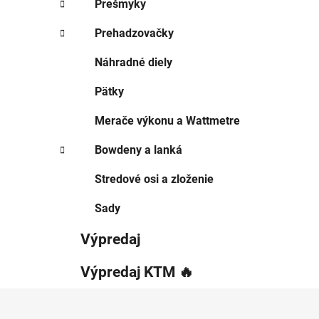
Prešmyky
Prehadzovačky
Náhradné diely
Pätky
Merače výkonu a Wattmetre
Bowdeny a lanká
Stredové osi a zloženie
Sady
Výpredaj
Výpredaj KTM 🔥
Z