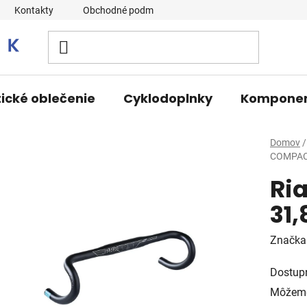
Kontakty
Obchodné podmienky
tické oblečenie
Cyklodoplnky
Kompone
Domov
/
COMPACT
Ri
31,
Značka
Dostup
Môžeme