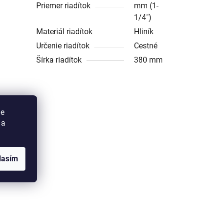
Priemer riadítok
mm (1-
1/4")
Materiál riadítok
Hliník
Určenie riadítok
Cestné
Šírka riadítok
380 mm
ie
 a
lasím