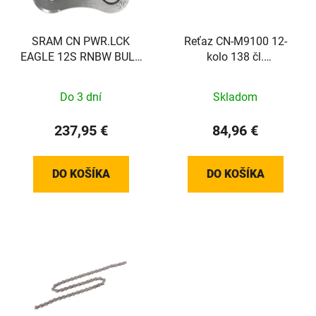
SRAM CN PWR.LCK
Reťaz CN-M9100 12-
EAGLE 12S RNBW BULK
kolo 138 čl.
50KS
+rýchlospojka SM-
CN910
Do 3 dní
Skladom
237,95 €
84,96 €
DO KOŠÍKA
DO KOŠÍKA