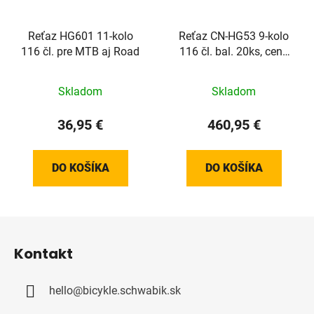
Reťaz HG601 11-kolo
Reťaz CN-HG53 9-kolo
116 čl. pre MTB aj Road
116 čl. bal. 20ks, cena
za 20ks
Skladom
Skladom
36,95 €
460,95 €
DO KOŠÍKA
DO KOŠÍKA
Z
á
Kontakt
p
ä
hello
@
bicykle.schwabik.sk
t