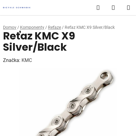
Prejsť
Hľadať
NÁKUP
na
obsah
KOŠÍK
Domov
/
Komponenty
/
Reťaze
/
Reťaz KMC X9 Silver/Black
Reťaz KMC X9
Silver/Black
Značka:
KMC