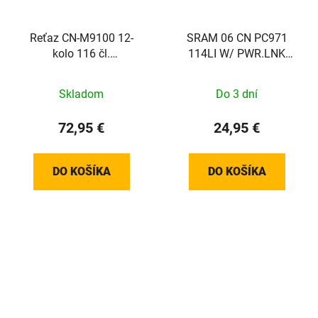
Reťaz CN-M9100 12-
SRAM 06 CN PC971
kolo 116 čl.
114LI W/ PWR.LNK
+rýchlospojka SM-
9SPD 1PC
CN910
Skladom
Do 3 dní
72,95 €
24,95 €
DO KOŠÍKA
DO KOŠÍKA