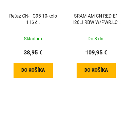
Reťaz CN-HG95 10-kolo
SRAM AM CN RED E1
116 čl.
126LI RBW W/PWR.LCK
12S 1KS
Skladom
Do 3 dní
38,95 €
109,95 €
DO KOŠÍKA
DO KOŠÍKA