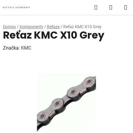
Prejsť
Hľadať
NÁKUP
na
obsah
KOŠÍK
Domov
/
Komponenty
/
Reťaze
/
Reťaz KMC X10 Grey
Reťaz KMC X10 Grey
Značka:
KMC