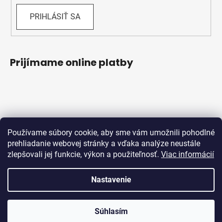
PRIHLÁSIŤ SA
Prijímame online platby
Používame súbory cookie, aby sme vám umožnili pohodlné
prehliadanie webovej stránky a vďaka analýze neustále
zlepšovali jej funkcie, výkon a použiteľnosť.
Viac informácií
Obchodné podmienky
Ochrana osobných údajov
Reklamačný protokol
Odstúpenie od zmluvy
Nastavenie
Vytvoril Shoptet
Súhlasím
Copyright 2026
Bicykle Schwabik
. Všetky práva