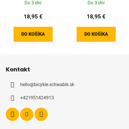
Do 3 dní
Do 3 dní
18,95 €
18,95 €
DO KOŠÍKA
DO KOŠÍKA
Z
á
Kontakt
p
ä
hello
@
bicykle.schwabik.sk
t
i
+421951424913
e