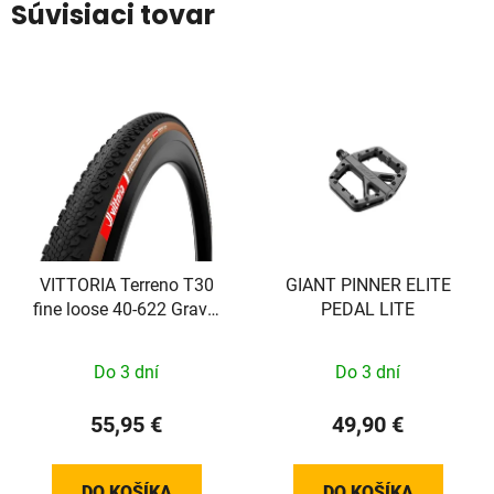
Súvisiaci tovar
VITTORIA Terreno T30
GIANT PINNER ELITE
fine loose 40-622 Gravel
PEDAL LITE
Endurance Brown-blk-blk
G2.0
Do 3 dní
Do 3 dní
55,95 €
49,90 €
DO KOŠÍKA
DO KOŠÍKA