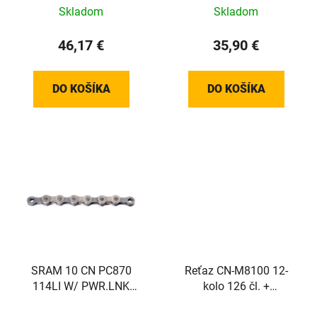
Skladom
Skladom
46,17 €
35,90 €
DO KOŠÍKA
DO KOŠÍKA
SRAM 10 CN PC870
Reťaz CN-M8100 12-
114LI W/ PWR.LNK
kolo 126 čl. +
8SPD 1PC
rýchlospojka