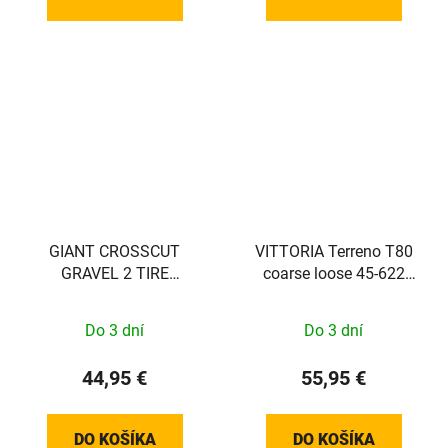
GIANT CROSSCUT
VITTORIA Terreno T80
GRAVEL 2 TIRE
coarse loose 45-622
700X57C
Gravel Endurance Full
Black G2.0
Do 3 dní
Do 3 dní
44,95 €
55,95 €
DO KOŠÍKA
DO KOŠÍKA