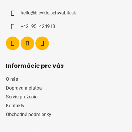
p
ä
hello
@
bicykle.schwabik.sk
t
i
+421951424913
e
Informácie pre vás
O nás
Doprava a platba
Servis pruženia
Kontakty
Obchodné podmienky