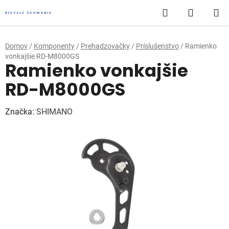
Prejsť
Hľadať
NÁKUP
na
obsah
KOŠÍK
Domov
/
Komponenty
/
Prehadzovačky
/
Príslušenstvo
/
Ramienko
vonkajšie RD-M8000GS
Ramienko vonkajšie
RD-M8000GS
Značka:
SHIMANO