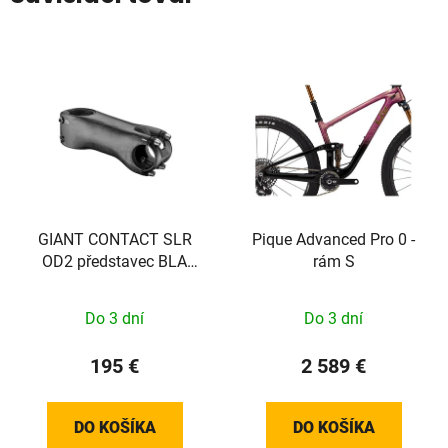
GIANT CONTACT SLR
Pique Advanced Pro 0 -
OD2 představec BLA
rám S
31.8X 140 10D
Do 3 dní
Do 3 dní
195 €
2 589 €
DO KOŠÍKA
DO KOŠÍKA