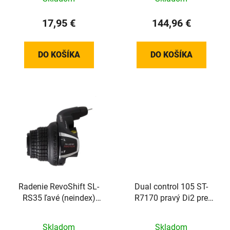
17,95 €
144,96 €
DO KOŠÍKA
DO KOŠÍKA
Radenie RevoShift SL-
Dual control 105 ST-
RS35 ľavé (neindex)
R7170 pravý Di2 pre
3k+1800mm lanko
hydraul. brzdy
Skladom
Skladom