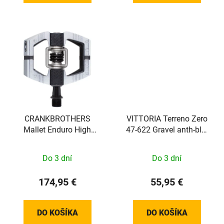
CRANKBROTHERS
VITTORIA Terreno Zero
Mallet Enduro High
47-622 Gravel anth-blk-
Polish Silver
blk G2.0
Do 3 dní
Do 3 dní
174,95 €
55,95 €
DO KOŠÍKA
DO KOŠÍKA