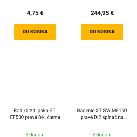
4,75 €
244,95 €
DO KOŠÍKA
DO KOŠÍKA
Rad./brzd. páka ST-
Radenie XT SW-M8150
EF500 pravé 8-k. čierne
pravé Di2 spínač na
objímku
Skladom
Skladom