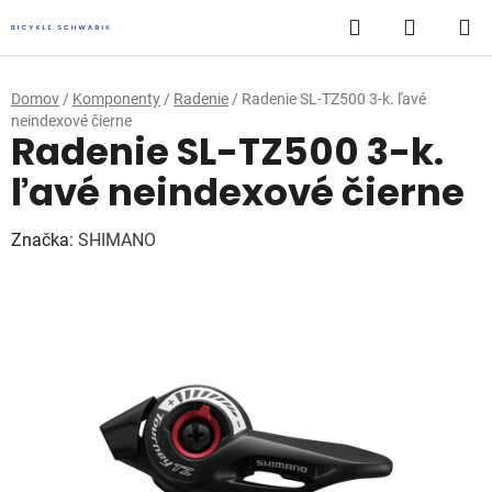
Prejsť
Hľadať
NÁKUP
na
obsah
KOŠÍK
Domov
/
Komponenty
/
Radenie
/
Radenie SL-TZ500 3-k. ľavé
neindexové čierne
Radenie SL-TZ500 3-k.
ľavé neindexové čierne
Značka:
SHIMANO