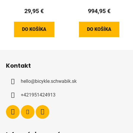
29,95 €
994,95 €
DO KOŠÍKA
DO KOŠÍKA
Z
á
Kontakt
p
ä
hello
@
bicykle.schwabik.sk
t
i
+421951424913
e