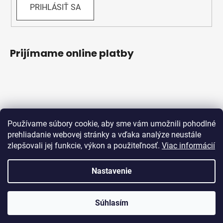
PRIHLÁSIŤ SA
Prijímame online platby
Používame súbory cookie, aby sme vám umožnili pohodlné
prehliadanie webovej stránky a vďaka analýze neustále
zlepšovali jej funkcie, výkon a použiteľnosť.
Viac informácií
Obchodné podmienky
Ochrana osobných údajov
Reklamačný protokol
Odstúpenie od zmluvy
Nastavenie
Vytvoril Shoptet
Súhlasím
Copyright 2026
Bicykle Schwabik
. Všetky práva
vyhradené.