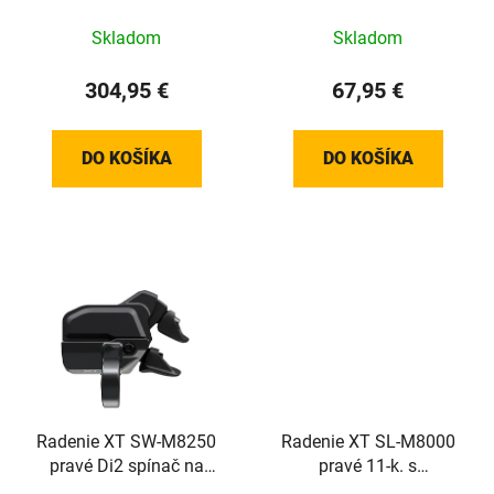
rad./hydr.brzda
Skladom
Skladom
304,95 €
67,95 €
DO KOŠÍKA
DO KOŠÍKA
Radenie XT SW-M8250
Radenie XT SL-M8000
pravé Di2 spínač na
pravé 11-k. s
objímku
ukazovateľom