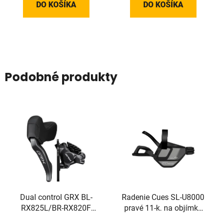
DO KOŠÍKA
DO KOŠÍKA
Podobné produkty
Dual control GRX BL-
Radenie Cues SL-U8000
RX825L/BR-RX820F
pravé 11-k. na objímku
ľavý 1-prev. Di2
bez ukazovateľa