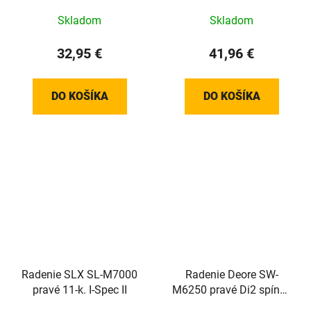
Skladom
Skladom
32,95 €
41,96 €
DO KOŠÍKA
DO KOŠÍKA
Radenie SLX SL-M7000
Radenie Deore SW-
pravé 11-k. I-Spec II
M6250 pravé Di2 spínač
I-spec EV