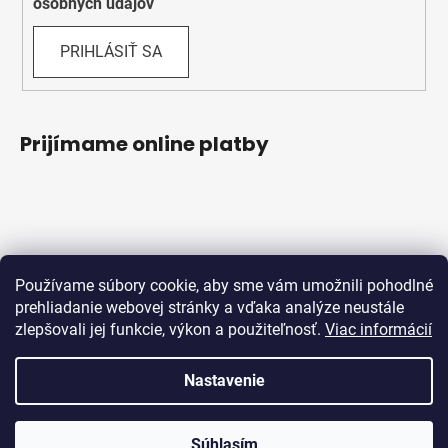
osobných údajov
PRIHLÁSIŤ SA
Prijímame online platby
Používame súbory cookie, aby sme vám umožnili pohodlné
prehliadanie webovej stránky a vďaka analýze neustále
zlepšovali jej funkcie, výkon a použiteľnosť.
Viac informácií
Obchodné podmienky
Ochrana osobných údajov
Reklamačný protokol
Odstúpenie od zmluvy
Nastavenie
Vytvoril Shoptet
Súhlasím