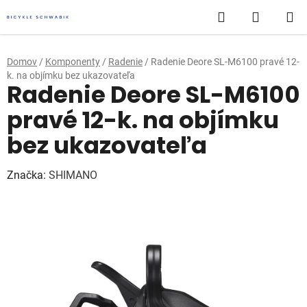
Prejsť
Hľadať
NÁKUP
na
obsah
KOŠÍK
Domov
/
Komponenty
/
Radenie
/
Radenie Deore SL-M6100 pravé 12-
k. na objímku bez ukazovateľa
Radenie Deore SL-M6100
pravé 12-k. na objímku
bez ukazovateľa
Značka:
SHIMANO