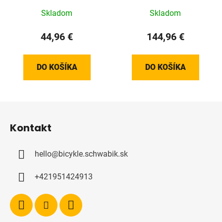
Skladom
Skladom
44,96 €
144,96 €
DO KOŠÍKA
DO KOŠÍKA
Z
á
Kontakt
p
ä
hello
@
bicykle.schwabik.sk
t
i
+421951424913
e