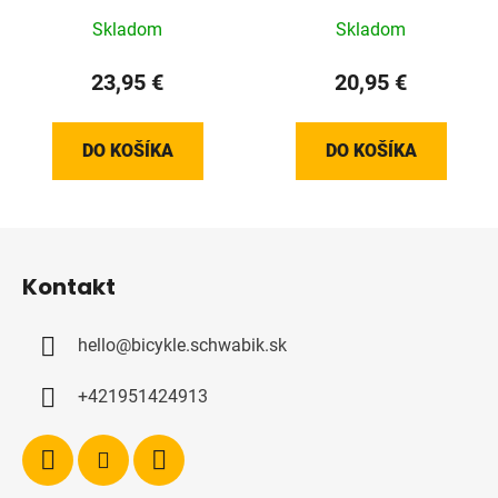
Skladom
Skladom
23,95 €
20,95 €
DO KOŠÍKA
DO KOŠÍKA
Z
á
Kontakt
p
ä
hello
@
bicykle.schwabik.sk
t
i
+421951424913
e