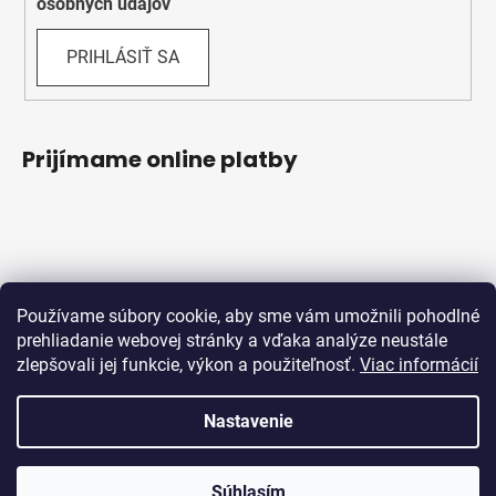
osobných údajov
PRIHLÁSIŤ SA
Prijímame online platby
Používame súbory cookie, aby sme vám umožnili pohodlné
prehliadanie webovej stránky a vďaka analýze neustále
zlepšovali jej funkcie, výkon a použiteľnosť.
Viac informácií
Obchodné podmienky
Ochrana osobných údajov
Reklamačný protokol
Odstúpenie od zmluvy
Nastavenie
Vytvoril Shoptet
Súhlasím