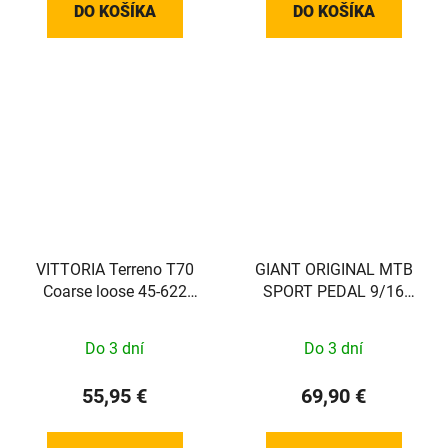
DO KOŠÍKA
DO KOŠÍKA
VITTORIA Terreno T70
GIANT ORIGINAL MTB
Coarse loose 45-622
SPORT PEDAL 9/16
Gravel Endurance Full
BLACK
Black G2.0
Do 3 dní
Do 3 dní
55,95 €
69,90 €