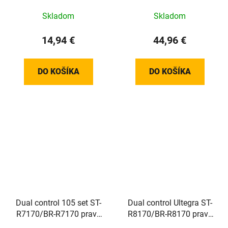
Skladom
Skladom
14,94 €
44,96 €
DO KOŠÍKA
DO KOŠÍKA
Dual control 105 set ST-
Dual control Ultegra ST-
R7170/BR-R7170 pravý
R8170/BR-R8170 pravý
12-k. Di2 rad./hydr.brzda
12-k. Di2 rad./hydr.brzda