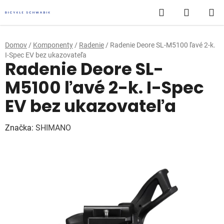
Prejsť
Hľadať
NÁKUP
na
obsah
KOŠÍK
Domov
/
Komponenty
/
Radenie
/
Radenie Deore SL-M5100 ľavé 2-k.
I-Spec EV bez ukazovateľa
Radenie Deore SL-
M5100 ľavé 2-k. I-Spec
EV bez ukazovateľa
Značka:
SHIMANO