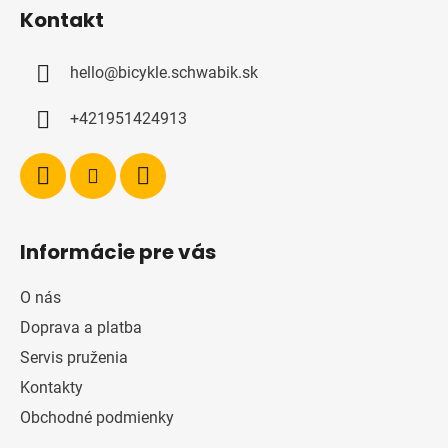
á
Kontakt
p
ä
hello
@
bicykle.schwabik.sk
t
i
+421951424913
e
Informácie pre vás
O nás
Doprava a platba
Servis pruženia
Kontakty
Obchodné podmienky