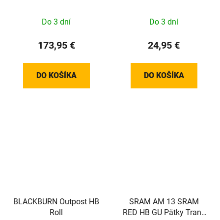
KLADKY MTN
T25 27MM (PLOCHÉ)
Do 3 dní
Do 3 dní
173,95 €
24,95 €
DO KOŠÍKA
DO KOŠÍKA
BLACKBURN Outpost HB
SRAM AM 13 SRAM
Roll
RED HB GU Pätky Trans