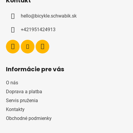
Kontakt
p
ä
hello
@
bicykle.schwabik.sk
t
i
+421951424913
e
Informácie pre vás
O nás
Doprava a platba
Servis pruženia
Kontakty
Obchodné podmienky