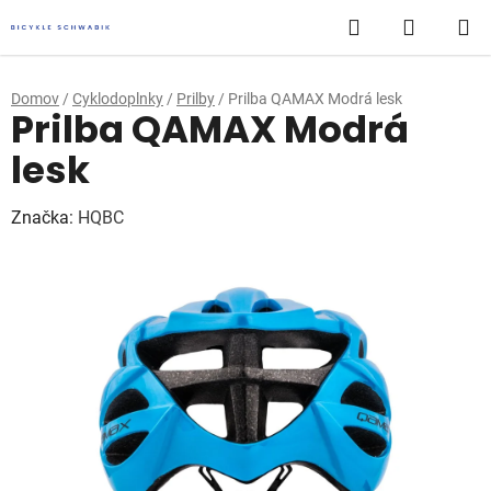
Prejsť
Hľadať
NÁKUP
na
obsah
KOŠÍK
Domov
/
Cyklodoplnky
/
Prilby
/
Prilba QAMAX Modrá lesk
Prilba QAMAX Modrá
lesk
Značka:
HQBC