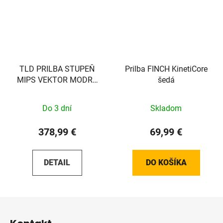
TLD PRILBA STUPEŇ
Prilba FINCH KinetiCore
MIPS VEKTOR MODRÁ
šedá
MATNÁ
Do 3 dní
Skladom
378,99 €
69,99 €
DETAIL
DO KOŠÍKA
Z
á