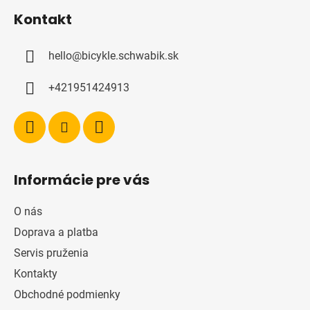
á
Kontakt
p
ä
hello
@
bicykle.schwabik.sk
t
i
+421951424913
e
Informácie pre vás
O nás
Doprava a platba
Servis pruženia
Kontakty
Obchodné podmienky