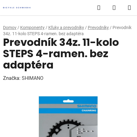
Prejsť
Hľadať
NÁKUP
na
obsah
KOŠÍK
Domov
/
Komponenty
/
Kľuky a prevodníky
/
Prevodníky
/
Prevodník
34z. 11-kolo STEPS 4-ramen. bez adaptéra
Prevodník 34z. 11-kolo
STEPS 4-ramen. bez
adaptéra
Značka:
SHIMANO