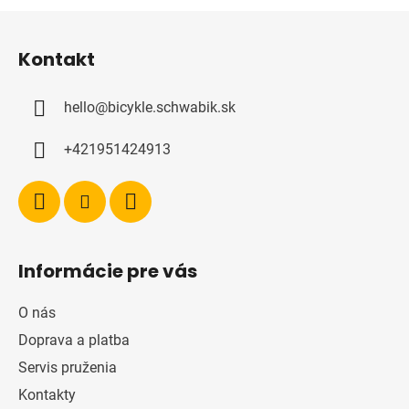
Z
á
Kontakt
p
ä
hello
@
bicykle.schwabik.sk
t
i
+421951424913
e
Informácie pre vás
O nás
Doprava a platba
Servis pruženia
Kontakty