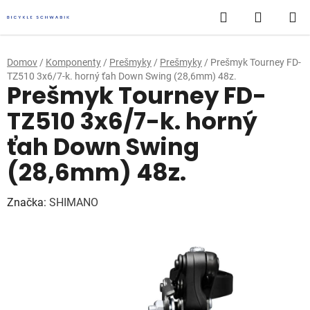
Prejsť
Hľadať
NÁKUP
na
obsah
KOŠÍK
Domov
/
Komponenty
/
Prešmyky
/
Prešmyky
/
Prešmyk Tourney FD-
TZ510 3x6/7-k. horný ťah Down Swing (28,6mm) 48z.
Prešmyk Tourney FD-
TZ510 3x6/7-k. horný
ťah Down Swing
(28,6mm) 48z.
Značka:
SHIMANO