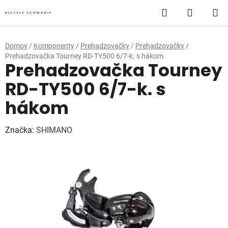
Prejsť
Hľadať
NÁKUP
na
obsah
KOŠÍK
Domov
/
Komponenty
/
Prehadzovačky
/
Prehadzovačky
/
Prehadzovačka Tourney RD-TY500 6/7-k. s hákom
Prehadzovačka Tourney
RD-TY500 6/7-k. s
hákom
Značka:
SHIMANO