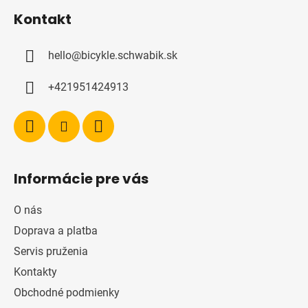
á
Kontakt
p
ä
hello
@
bicykle.schwabik.sk
t
i
+421951424913
e
Informácie pre vás
O nás
Doprava a platba
Servis pruženia
Kontakty
Obchodné podmienky