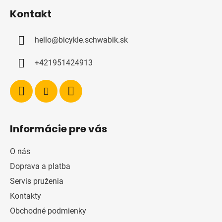
á
Kontakt
p
ä
hello
@
bicykle.schwabik.sk
t
i
+421951424913
e
Informácie pre vás
O nás
Doprava a platba
Servis pruženia
Kontakty
Obchodné podmienky