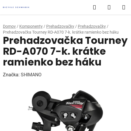
Prejsť
Hľadať
NÁKUP
na
obsah
KOŠÍK
Domov
/
Komponenty
/
Prehadzovačky
/
Prehadzovačky
/
Prehadzovačka Tourney RD-A070 7-k. krátke ramienko bez háku
Prehadzovačka Tourney
RD-A070 7-k. krátke
ramienko bez háku
Značka:
SHIMANO