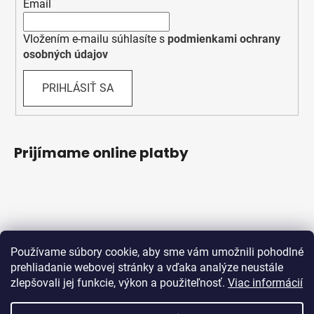
Email
Vložením e-mailu súhlasíte s
podmienkami ochrany
osobných údajov
PRIHLÁSIŤ SA
Prijímame online platby
Používame súbory cookie, aby sme vám umožnili pohodlné
prehliadanie webovej stránky a vďaka analýze neustále
zlepšovali jej funkcie, výkon a použiteľnosť.
Viac informácií
Obchodné podmienky
Ochrana osobných údajov
Reklamačný protokol
Odstúpenie od zmluvy