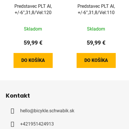
Predstavec PLT Al,
Predstavec PLT Al,
+/-6°,31,8/Vel:120
+/-6°,31,8/Vel:110
Skladom
Skladom
59,99 €
59,99 €
DO KOŠÍKA
DO KOŠÍKA
Z
á
Kontakt
p
ä
hello
@
bicykle.schwabik.sk
t
i
+421951424913
e