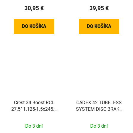
30,95 €
39,95 €
DO KOŠÍKA
DO KOŠÍKA
Crest 34-Boost RCL
CADEX 42 TUBELESS
27.5" 1.125-1.5x245.5
SYSTEM DISC BRAKE
AL T130MM PM 160
zadní
00D C/F:YS727
Do 3 dní
Do 3 dní
MATT,W/15X110MM