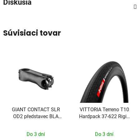
Diskusia
Súvisiaci tovar
GIANT CONTACT SLR
VITTORIA Terreno T10
OD2 představec BLA
Hardpack 37-622 Rigid
31.8X 100 10D
Gravel Sport full black
Do 3 dní
Do 3 dní