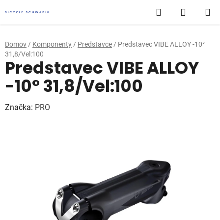
Prejsť
Hľadať
NÁKUP
na
obsah
KOŠÍK
Domov
/
Komponenty
/
Predstavce
/
Predstavec VIBE ALLOY -10°
31,8/Vel:100
Predstavec VIBE ALLOY
-10° 31,8/Vel:100
Značka:
PRO