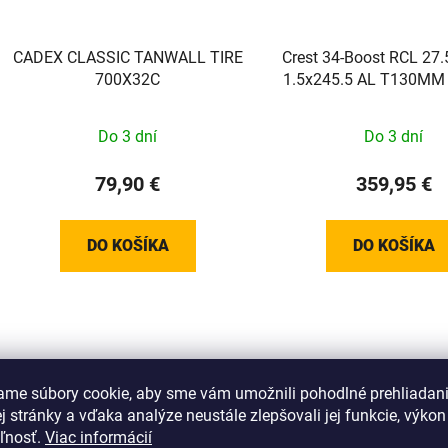
CADEX CLASSIC TANWALL TIRE
Crest 34-Boost RCL 27.
700X32C
1.5x245.5 AL T130MM
00D C/F:YS72
MATT,W/15X110MM
Do 3 dní
Do 3 dní
79,90 €
359,95 €
DO KOŠÍKA
DO KOŠÍKA
ame súbory cookie, aby sme vám umožnili pohodlné prehliadan
 stránky a vďaka analýze neustále zlepšovali jej funkcie, výkon
eľnosť.
Viac informácií