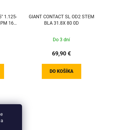
5" 1.125-
GIANT CONTACT SL OD2 STEM
 PM 160
BLA 31.8X 80 0D
7
 AXLE
Do 3 dní
69,90 €
DO KOŠÍKA
ie
 a