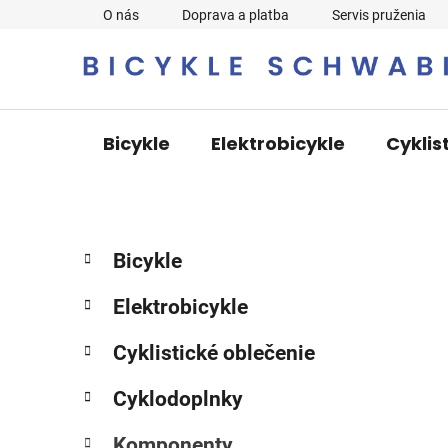
Prejsť
O nás
Doprava a platba
Servis pruženia
na
obsah
Bicykle
Elektrobicykle
Cyklis
B
K
Preskočiť
Bicykle
a
o
kategórie
t
č
Elektrobicykle
e
n
g
ý
Cyklistické oblečenie
ó
p
r
Cyklodoplnky
i
a
e
n
Komponenty