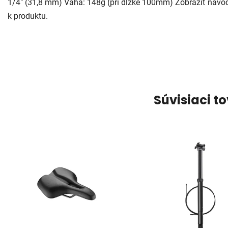
1/4" (31,8 mm) Váha: 148g (pri dĺžke 100mm) Zobraziť návo
k produktu.
Súvisiaci t