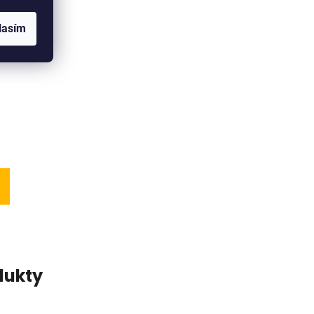
lasím
 BRAKE
dukty