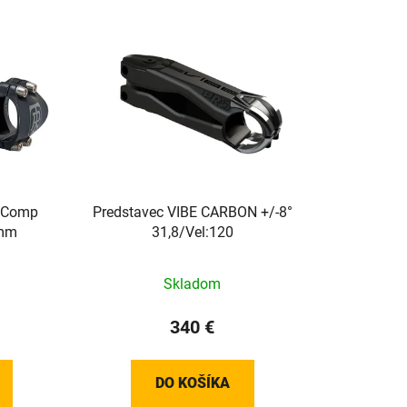
Y Comp
Predstavec VIBE CARBON +/-8°
0mm
31,8/Vel:120
Skladom
340 €
DO KOŠÍKA