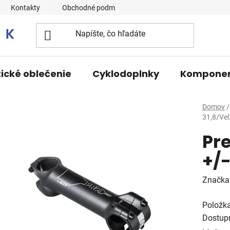
Kontakty
Obchodné podmienky
tické oblečenie
Cyklodoplnky
Kompone
Domov
/
31,8/Vel
Pre
+/-
Značka
Položk
Dostup