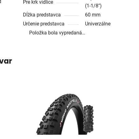
d
Pre krk vidlice
(1-1/8")
Dĺžka predstavca
60 mm
Určenie predstavca
Univerzálne
Položka bola vypredaná…
ovar