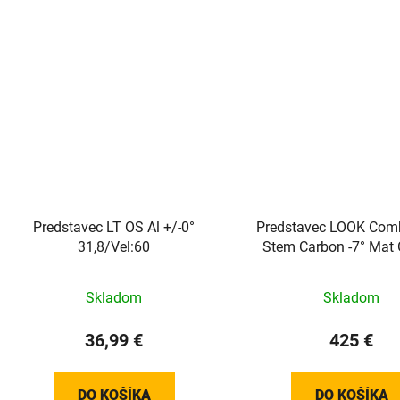
Predstavec LT OS Al +/-0°
Predstavec LOOK Com
31,8/Vel:60
Stem Carbon -7° Mat 
AFM - 100 mm
Skladom
Skladom
36,99 €
425 €
DO KOŠÍKA
DO KOŠÍKA