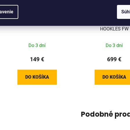
avenie
Súh
Liv GRIT SLR
GIANT SLR 1 50 DISC
HOOKLES FW
Do 3 dní
Do 3 dní
149 €
699 €
DO KOŠÍKA
DO KOŠÍKA
Podobné pro