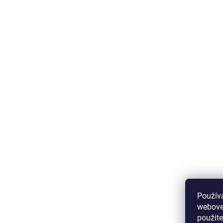
Použív
webovej
použit