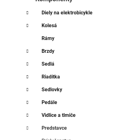
e
l
Diely na elektrobicykle
Kolesá
Rámy
Brzdy
Sedlá
Riadítka
Sedlovky
Pedále
Vidlice a tlmiče
Predstavce