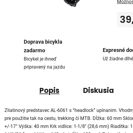
Možnos
39
Jedno
Doprava bicykla
Expresné do
zadarmo
Už žiadne dlh
Bicykel je ihneď
pripravený na jazdu
Popis
Diskusia
Zliatinový predstavec AL-6061 s “headlock” upínaním. Vhodn
pre použitie tak na cestu, trekking či MTB. Dĺžka: 60 mm Sklo
+/-17° Výška: 40 mm Krk vidlice: 1-1/8" (28,6 mm) Riadítka: 1