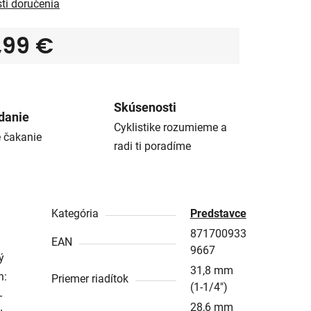
ti doručenia
,99 €
tková cena:
Skúsenosti
danie
Cyklistike rozumieme a
é čakanie
radi ti poradíme
Kategória
Predstavce
871700933
EAN
9667
ý
31,8 mm
n:
Priemer riadítok
(1-1/4")
-
28,6 mm