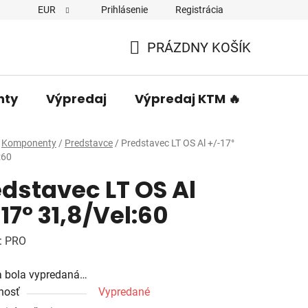
EUR
Prihlásenie
Registrácia
PRÁZDNY KOŠÍK
NÁKUPNÝ
KOŠÍK
nty
Výpredaj
Výpredaj KTM 🔥
Predá
Komponenty
/
Predstavce
/
Predstavec LT OS Al +/-17°
:60
dstavec LT OS Al
17° 31,8/Vel:60
:
PRO
a bola vypredaná…
nosť
Vypredané