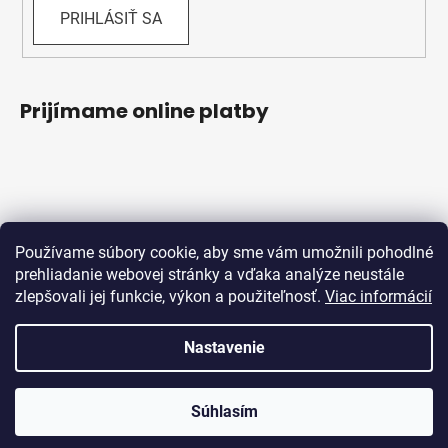
PRIHLÁSIŤ SA
Prijímame online platby
Používame súbory cookie, aby sme vám umožnili pohodlné
prehliadanie webovej stránky a vďaka analýze neustále
zlepšovali jej funkcie, výkon a použiteľnosť.
Viac informácií
Obchodné podmienky
Ochrana osobných údajov
Reklamačný protokol
Odstúpenie od zmluvy
Nastavenie
Vytvoril Shoptet
Súhlasím
Copyright 2026
Bicykle Schwabik
. Všetky práva
vyhradené.