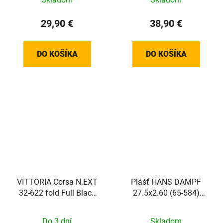
29,90 €
38,90 €
DO KOŠÍKA
DO KOŠÍKA
VITTORIA Corsa N.EXT
Plášť HANS DAMPF
32-622 fold Full Black
27.5x2.60 (65-584)
G2.0
67EPI 1140g TLE Evo
Super Gravity Addix Soft
Do 3 dní
Skladom