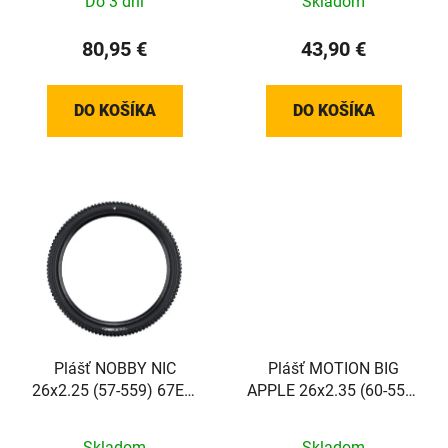
Do 3 dní
Skladom
80,95 €
43,90 €
DO KOŠÍKA
DO KOŠÍKA
Plášť NOBBY NIC
Plášť MOTION BIG
26x2.25 (57-559) 67EPI
APPLE 26x2.35 (60-559)
710g STANDARD Addix
67EPI 745g RaceGuard
Green
Addix Green reflex
Skladom
Skladom