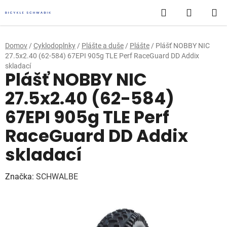
Prejsť
Hľadať
NÁKUP
na
obsah
KOŠÍK
Domov
/
Cyklodoplnky
/
Plášte a duše
/
Plášte
/
Plášť NOBBY NIC
27.5x2.40 (62-584) 67EPI 905g TLE Perf RaceGuard DD Addix
skladací
Plášť NOBBY NIC
27.5x2.40 (62-584)
67EPI 905g TLE Perf
RaceGuard DD Addix
skladací
Značka:
SCHWALBE