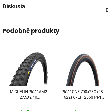
Diskusia
Podobné produkty
MICHELIN Plášť AM2
Plášť ONE 700x28C (28-
27,5X2.40
622) 67EPI 265g Perf
COMPETITION LINE
RaceGuard Addix hnedý
KEVLAR GU-X TS TLR
bok skladací