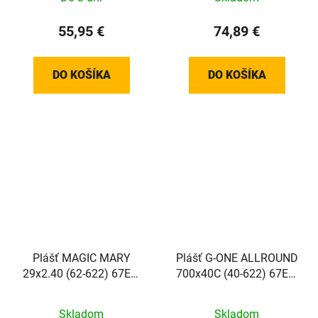
skladací
55,95 €
74,89 €
DO KOŠÍKA
DO KOŠÍKA
Plášť MAGIC MARY
Plášť G-ONE ALLROUND
29x2.40 (62-622) 67EPI
700x40C (40-622) 67EPI
1150g TLE Evo Super
485g TLR Perf
Trail Addix Soft skladací
RaceGuard RACE Addix
Skladom
Skladom