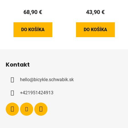
hnedý bok skladací
68,90 €
43,90 €
DO KOŠÍKA
DO KOŠÍKA
Z
á
Kontakt
p
ä
hello
@
bicykle.schwabik.sk
t
i
+421951424913
e