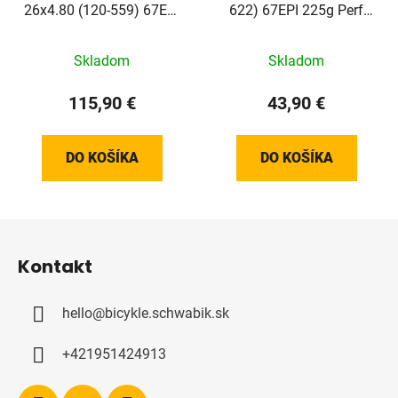
26x4.80 (120-559) 67EPI
622) 67EPI 225g Perf
1700g TLE Evo Super
RaceGuard Addix
Ground Addix SpeedGrip
skladací
Skladom
Skladom
skladací
115,90 €
43,90 €
DO KOŠÍKA
DO KOŠÍKA
Z
á
Kontakt
p
ä
hello
@
bicykle.schwabik.sk
t
i
+421951424913
e