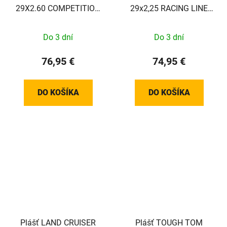
29X2.60 COMPETITION
29x2,25 RACING LINE
LINE KEVLAROVÁ GUM-
KEVLAR GU-X Plášť
X TS TLR
Do 3 dní
Do 3 dní
76,95 €
74,95 €
DO KOŠÍKA
DO KOŠÍKA
Plášť LAND CRUISER
Plášť TOUGH TOM