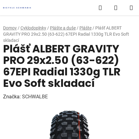
Prejsť
Hľadať
NÁKUP
na
obsah
KOŠÍK
Domov
/
Cyklodoplnky
/
Plášte a duše
/
Plášte
/
Plášť ALBERT
GRAVITY PRO 29x2.50 (63-622) 67EPI Radial 1330g TLR Evo Soft
skladací
Plášť ALBERT GRAVITY
PRO 29x2.50 (63-622)
67EPI Radial 1330g TLR
Evo Soft skladací
Značka:
SCHWALBE