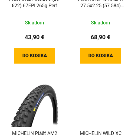
622) 67EPI 265g Perf
27.5x2.25 (57-584)
RaceGuard Addix hnedý
67EPI 605g TLE Evo
bok skladací
Super Ground Addix
Skladom
Skladom
Speed skladací
43,90 €
68,90 €
DO KOŠÍKA
DO KOŠÍKA
MICHELIN Plášť AM2
MICHELIN WILD XC