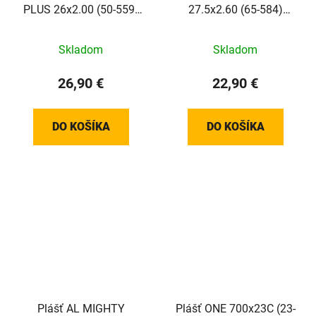
PLUS 26x2.00 (50-559)
27.5x2.60 (65-584)
50EPI 950g TwinSkin
50EPI 835g K-Guard
PunctureGuard Green
SBC
Skladom
Skladom
reflex
26,90 €
22,90 €
DO KOŠÍKA
DO KOŠÍKA
Plášť AL MIGHTY
Plášť ONE 700x23C (23-