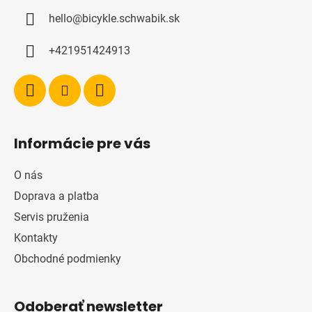
ä
hello
@
bicykle.schwabik.sk
t
i
+421951424913
e
Informácie pre vás
O nás
Doprava a platba
Servis pruženia
Kontakty
Obchodné podmienky
Odoberať newsletter