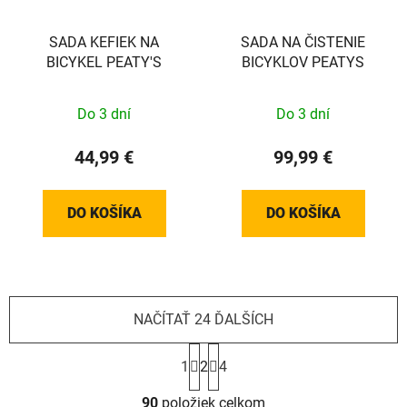
SADA KEFIEK NA
SADA NA ČISTENIE
BICYKEL PEATY'S
BICYKLOV PEATYS
Do 3 dní
Do 3 dní
44,99 €
99,99 €
DO KOŠÍKA
DO KOŠÍKA
NAČÍTAŤ 24 ĎALŠÍCH
S
t
1
2
4
r
O
á
90
položiek celkom