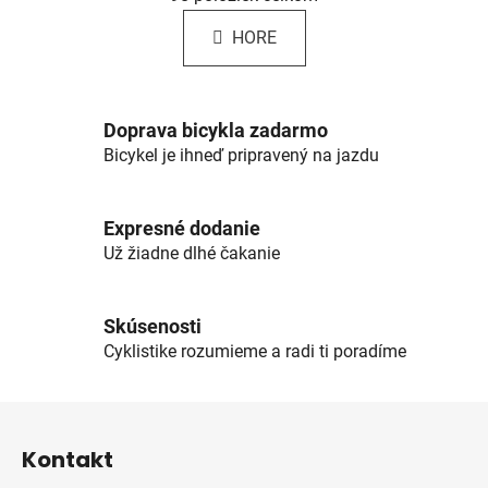
v
n
l
k
HORE
á
o
d
v
a
a
c
n
Doprava bicykla zadarmo
i
i
Bicykel je ihneď pripravený na jazdu
e
e
p
r
Expresné dodanie
v
Už žiadne dlhé čakanie
k
y
v
Skúsenosti
ý
Cyklistike rozumieme a radi ti poradíme
p
i
s
Z
u
á
Kontakt
p