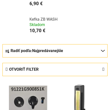
6,90 €
Kefka ZB WASH
Skladom
10,70 €
R
Radiť podľa:
Najpredávanejšie
a
d
e
OTVORIŤ FILTER
n
i
V
e
ý
p
p
r
i
o
s