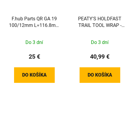
F.hub Parts QR GA 19
PEATY'S HOLDFAST
100/12mm L=116.8mm
TRAIL TOOL WRAP -
P=1.5 blk
MOTOR
Do 3 dní
Do 3 dní
25 €
40,99 €
DO KOŠÍKA
DO KOŠÍKA