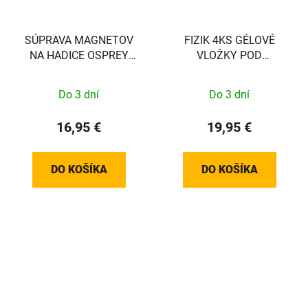
SÚPRAVA MAGNETOV
FIZIK 4KS GÉLOVÉ
NA HADICE OSPREY
VLOŽKY POD
HYDRAULICS V2
OMOTÁVKU - 2X
ZAHNUTÉ, 2X ROVNÉ
Do 3 dní
Do 3 dní
16,95 €
19,95 €
DO KOŠÍKA
DO KOŠÍKA