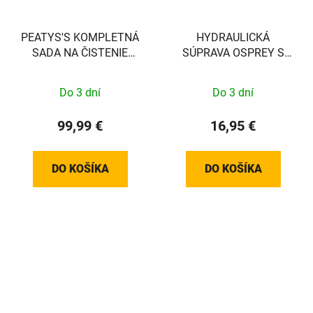
PEATYS'S KOMPLETNÁ
HYDRAULICKÁ
SADA NA ČISTENIE
SÚPRAVA OSPREY S
BICYKLOV - Dres
TROMI MAGNETMI
Do 3 dní
Do 3 dní
99,99 €
16,95 €
DO KOŠÍKA
DO KOŠÍKA