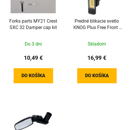
d
p
u
r
k
o
Forks parts MY21 Crest
Predné blikacie svetlo
t
SXC 32 Damper cap kit
KNOG Plus Free Front -
d
o
Translucent
u
v
k
Do 3 dní
Skladom
t
10,49 €
16,99 €
o
v
DO KOŠÍKA
DO KOŠÍKA