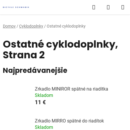
Prejsť
Hľadať
NÁKUP
na
obsah
KOŠÍK
Domov
/
Cyklodoplnky
/
Ostatné cyklodoplnky
Ostatné cyklodoplnky
,
Strana 2
Najpredávanejšie
Zrkadlo MINIROR spätné na riadítka
Skladom
11 €
Zrkadlo MIRRO spätné do riadítok
Skladom