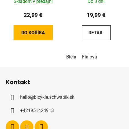
Skladom v predajni
Do 3 dní
22,99 €
19,99 €
DO KOŠÍKA
DETAIL
Biela
Fialová
Z
á
Kontakt
p
ä
hello
@
bicykle.schwabik.sk
t
i
+421951424913
e