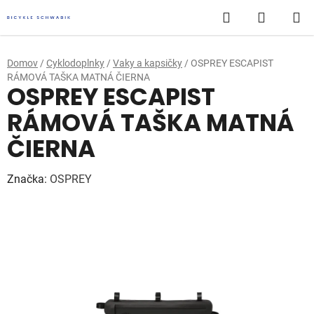
Prejsť
Hľadať
NÁKUP
na
obsah
KOŠÍK
Domov
/
Cyklodoplnky
/
Vaky a kapsičky
/
OSPREY ESCAPIST
RÁMOVÁ TAŠKA MATNÁ ČIERNA
OSPREY ESCAPIST
RÁMOVÁ TAŠKA MATNÁ
ČIERNA
Značka:
OSPREY