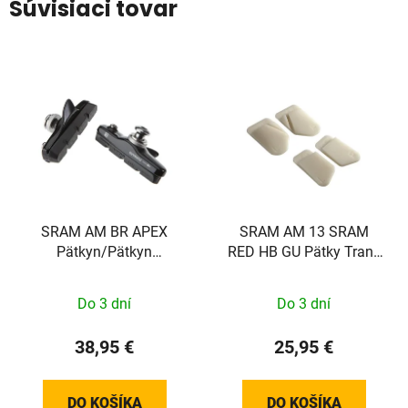
Súvisiaci tovar
SRAM AM BR APEX
SRAM AM 13 SRAM
Pätkyn/Pätkyn
RED HB GU Pätky Trans
asennuspaikka PAIR
Pad Stojan
BLK
Do 3 dní
Do 3 dní
38,95 €
25,95 €
DO KOŠÍKA
DO KOŠÍKA