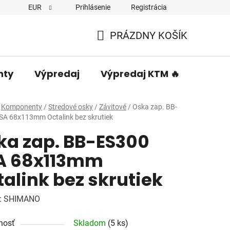
EUR
Prihlásenie
Registrácia
PRÁZDNY KOŠÍK
NÁKUPNÝ
KOŠÍK
nty
Výpredaj
Výpredaj KTM 🔥
Predá
Komponenty
/
Stredové osky
/
Závitové
/
Oska zap. BB-
SA 68x113mm Octalink bez skrutiek
ka zap. BB-ES300
A 68x113mm
alink bez skrutiek
:
SHIMANO
nosť
Skladom
(5 ks)