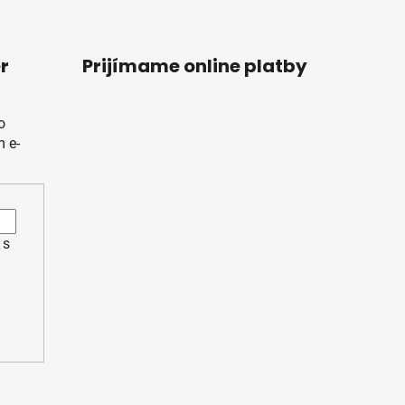
r
Prijímame online platby
o
 e-
 s