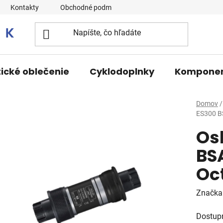
Kontakty
Obchodné podmienky
tické oblečenie
Cyklodoplnky
Kompone
Domov
/
ES300 B
Os
BS
Oct
Značka
Dostup