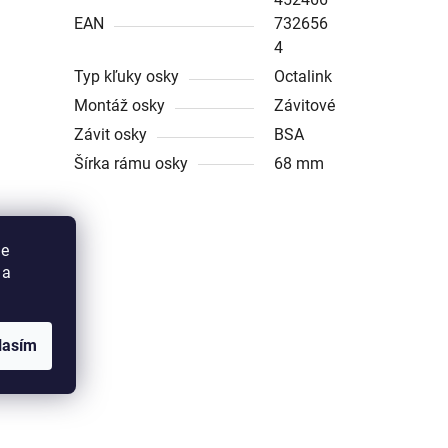
EAN
732656
4
Typ kľuky osky
Octalink
Montáž osky
Závitové
Závit osky
BSA
Šírka rámu osky
68 mm
ie
 a
lasím