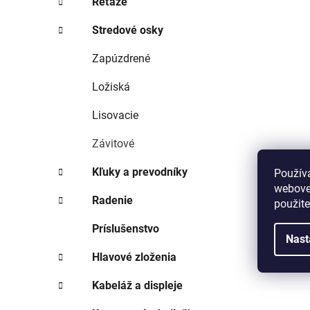
Reťaze
Stredové osky
Zapúzdrené
Ložiská
Lisovacie
Závitové
Kľuky a prevodníky
Použív
webovej
Radenie
použit
Príslušenstvo
Nast
Hlavové zloženia
Kabeláž a displeje