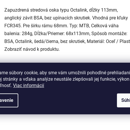
Zapuzdrená stredová oska typu Octalink, dĺžky 113mm,
anglický závit BSA, bez upínacích skrutiek. Vhodná pre kľuky
FCR345. Pre šírku rámu 68mm. Typ: MTB, Celková váha
balenia: 284g, Dĺžka/Priemer: 68x113mm, Spôsob montáže:
BSA, Octalink, šedá/čierna, bez skrutiek, Materiál: Oceľ / Plast
Zobraziť návod k produktu.
ame súbory cookie, aby sme vám umožnili pohodlné prehliadan
 stránky a vďaka analýze neustále zlepšovali jej funkcie, výkon
eľnosť.
Viac informácií
avenie
Súh