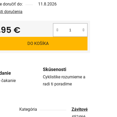
 doručiť do:
11.8.2026
ti doručenia
,95 €
tková cena:
DO KOŠÍKA
Skúsenosti
danie
Cyklistike rozumieme a
é čakanie
radi ti poradíme
Kategória
Závitové
452466