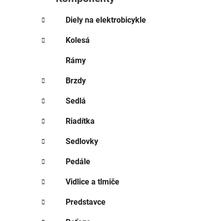
e
l
Diely na elektrobicykle
Kolesá
Rámy
Brzdy
Sedlá
Riadítka
Sedlovky
Pedále
Vidlice a tlmiče
Predstavce