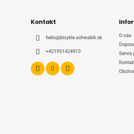
Z
á
Kontakt
Info
p
ä
O nás
hello
@
bicykle.schwabik.sk
t
Doprav
i
+421951424913
Servis 
e
Kontak
Obcho