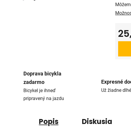
Môžeme
Možnos
25
Jedno
Doprava bicykla
Expresné do
zadarmo
Už žiadne dlh
Bicykel je ihneď
pripravený na jazdu
Popis
Diskusia