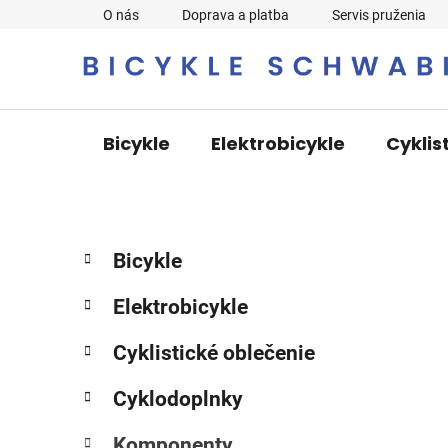
Prejsť
O nás
Doprava a platba
Servis pruženia
na
obsah
Bicykle
Elektrobicykle
Cyklis
B
K
Preskočiť
Bicykle
a
o
kategórie
t
č
Elektrobicykle
e
n
g
ý
Cyklistické oblečenie
ó
p
r
Cyklodoplnky
i
a
e
n
Komponenty