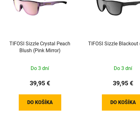
s
p
r
o
d
TIFOSI Sizzle Crystal Peach
TIFOSI Sizzle Blackout
u
Blush (Pink Mirror)
k
t
Do 3 dní
Do 3 dní
o
v
39,95 €
39,95 €
DO KOŠÍKA
DO KOŠÍKA