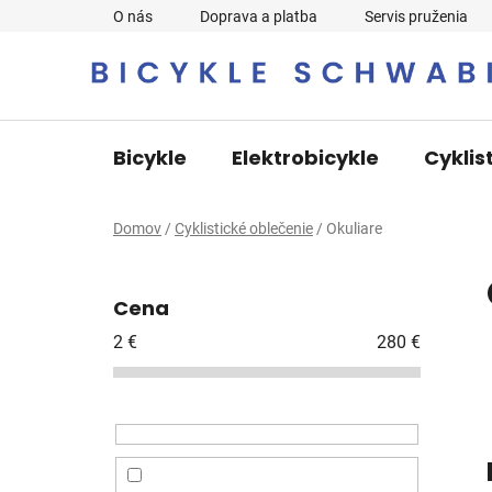
Prejsť
O nás
Doprava a platba
Servis pruženia
na
obsah
Bicykle
Elektrobicykle
Cyklis
Domov
/
Cyklistické oblečenie
/
Okuliare
B
o
Cena
č
n
2
€
280
€
ý
p
a
n