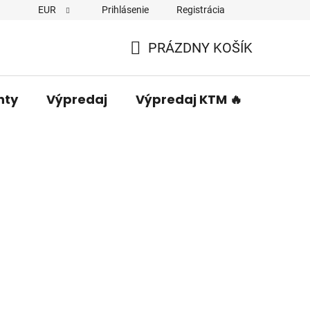
EUR
Prihlásenie
Registrácia
PRÁZDNY KOŠÍK
NÁKUPNÝ
KOŠÍK
nty
Výpredaj
Výpredaj KTM 🔥
Predá