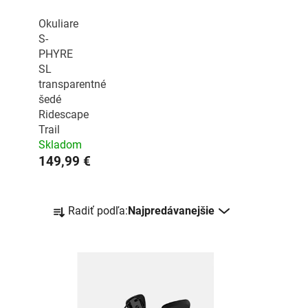
Okuliare
S-
PHYRE
SL
transparentné
šedé
Ridescape
Trail
Skladom
149,99 €
R
Radiť podľa:
Najpredávanejšie
a
d
e
n
i
e