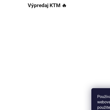
Výpredaj KTM 🔥
Použív
webovej
použit