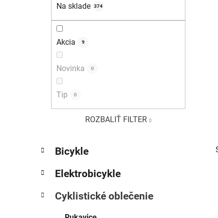
e
Na sklade
374
l
Akcia
9
Novinka
0
Tip
0
ROZBALIŤ FILTER
K
Preskočiť
Bicykle
a
kategórie
t
Elektrobicykle
e
g
Cyklistické oblečenie
ó
r
Rukavice