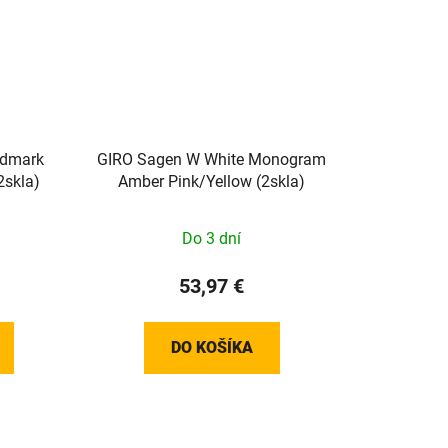
rdmark
GIRO Sagen W White Monogram
2skla)
Amber Pink/Yellow (2skla)
Do 3 dní
53,97 €
DO KOŠÍKA