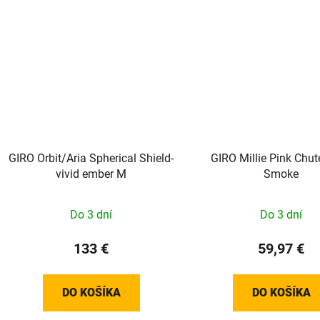
GIRO Orbit/Aria Spherical Shield-
GIRO Millie Pink Chut
vivid ember M
Smoke
Do 3 dní
Do 3 dní
133 €
59,97 €
DO KOŠÍKA
DO KOŠÍKA