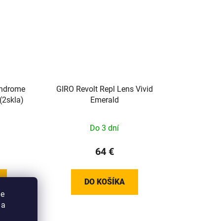
yndrome
GIRO Revolt Repl Lens Vivid
(2skla)
Emerald
Do 3 dní
64 €
DO KOŠÍKA
ie
 a