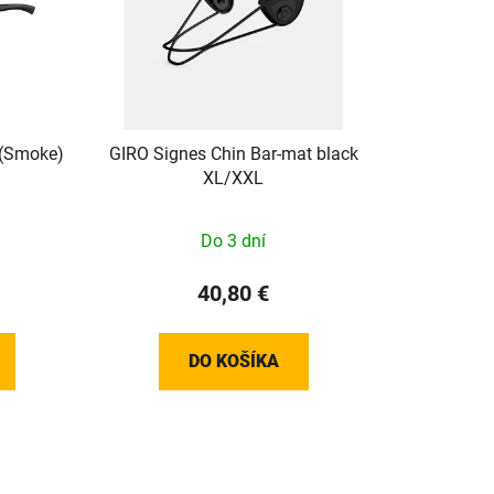
p
r
o
d
u
 (Smoke)
GIRO Signes Chin Bar-mat black
k
XL/XXL
t
o
Do 3 dní
v
40,80 €
DO KOŠÍKA