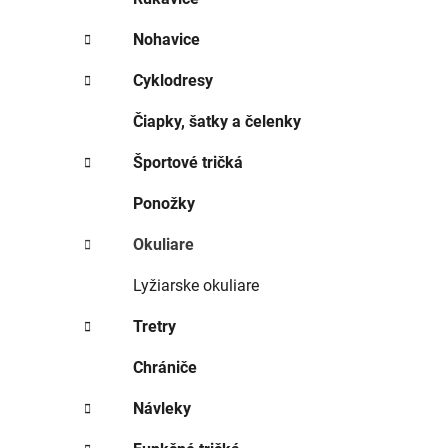
i
e
Nohavice
Cyklodresy
Čiapky, šatky a čelenky
Športové tričká
Ponožky
Okuliare
Lyžiarske okuliare
Tretry
Chrániče
Návleky