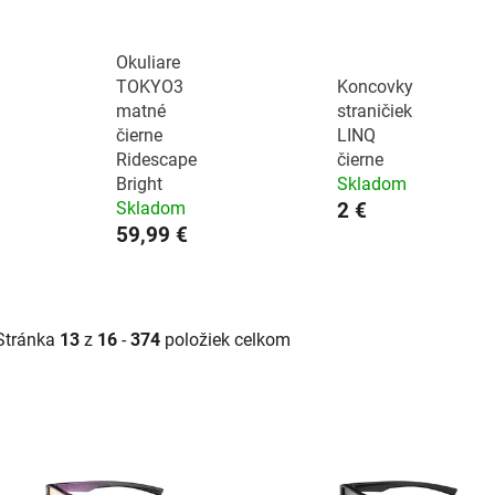
Okuliare
TOKYO3
Koncovky
matné
straničiek
čierne
LINQ
Ridescape
čierne
Bright
Skladom
Skladom
2 €
59,99 €
Stránka
13
z
16
-
374
položiek celkom
V
ý
p
i