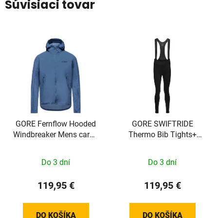
Súvisiaci tovar
GORE Fernflow Hooded
GORE SWIFTRIDE
Windbreaker Mens cargo
Thermo Bib Tights+
blue M
Mens black/neon yellow
XXL
Do 3 dní
Do 3 dní
119,95 €
119,95 €
DO KOŠÍKA
DO KOŠÍKA