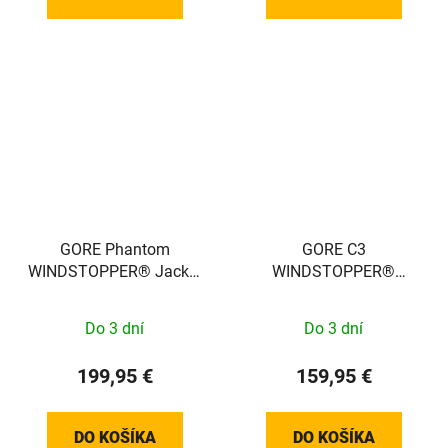
GORE Phantom
GORE C3
WINDSTOPPER® Jacket
WINDSTOPPER®
Womens black / neon
Thermo Jacket Mens
yellow S 100821990804
black S 100644990003
Do 3 dní
Do 3 dní
199,95 €
159,95 €
DO KOŠÍKA
DO KOŠÍKA