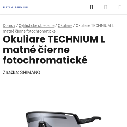
Prejsť
Hľadať
NÁKUP
na
obsah
KOŠÍK
Domov
/
Cyklistické oblečenie
/
Okuliare
/
Okuliare TECHNIUM L
matné čierne fotochromatické
Okuliare TECHNIUM L
matné čierne
fotochromatické
Značka:
SHIMANO