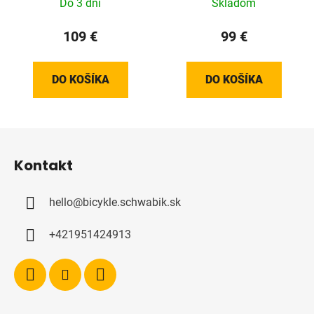
Do 3 dní
Skladom
109 €
99 €
DO KOŠÍKA
DO KOŠÍKA
Z
á
Kontakt
p
ä
hello
@
bicykle.schwabik.sk
t
i
+421951424913
e