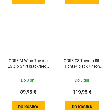
GORE M Wmn Thermo
GORE C3 Thermo Bib
LS Zip Shirt black/neon
Tights+ black / neon
yellow 34
yellow S
Do 3 dní
Do 3 dní
89,95 €
119,95 €
DO KOŠÍKA
DO KOŠÍKA