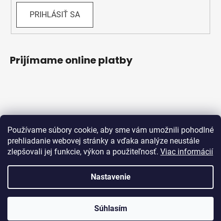
PRIHLÁSIŤ SA
Prijímame online platby
Používame súbory cookie, aby sme vám umožnili pohodlné
prehliadanie webovej stránky a vďaka analýze neustále
zlepšovali jej funkcie, výkon a použiteľnosť.
Viac informácií
Obchodné podmienky
Ochrana osobných údajov
Reklamačný protokol
Odstúpenie od zmluvy
Nastavenie
Vytvoril Shoptet
Súhlasím
Copyright 2026
Bicykle Schwabik
. Všetky práva