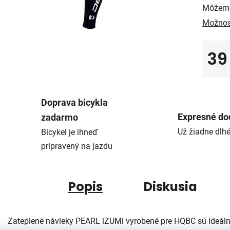
Môžeme
Možnos
39
Jedno
Doprava bicykla
Expresné do
zadarmo
Už žiadne dlh
Bicykel je ihneď
pripravený na jazdu
Popis
Diskusia
Zateplené návleky PEARL iZUMi vyrobené pre HQBC sú ideál