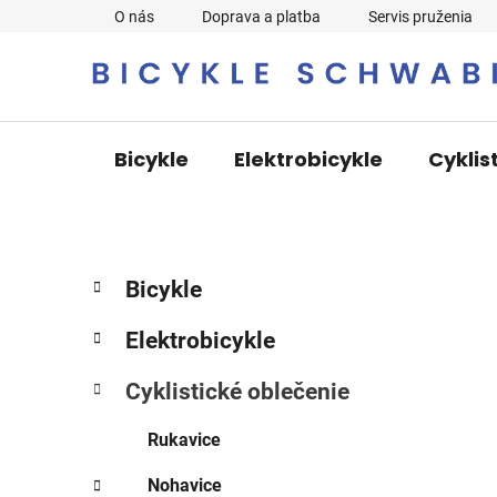
Prejsť
O nás
Doprava a platba
Servis pruženia
na
obsah
Bicykle
Elektrobicykle
Cyklis
B
K
Preskočiť
Bicykle
a
o
kategórie
t
č
Elektrobicykle
e
n
g
ý
Cyklistické oblečenie
ó
p
r
Rukavice
i
a
e
n
Nohavice