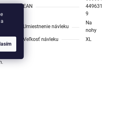
EAN
449631
9
ie
 a
Na
Umiestnenie návleku
nohy
Veľkosť návleku
XL
lasím
n.