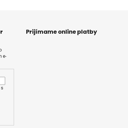
r
Prijímame online platby
o
 e-
 s