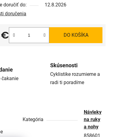
 doručiť do:
12.8.2026
ti doručenia
 €
DO KOŠÍKA
tková cena:
Skúsenosti
danie
Cyklistike rozumieme a
é čakanie
radi ti poradíme
Návleky
Kategória
na ruky
a nohy
ne
858601