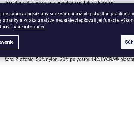
do chladného počasia a ponúkajú perfektný komfort.
Anatomický dizajn zabraňuje nakrčeniu tkaniny na jednom
ame súbory cookie, aby sme vám umožnili pohodlné prehliadan
mieste počas športovania. Elastický lem pre ľahšie uchytenie.
 stránky a vďaka analýze neustále zlepšovali jej funkcie, výkon
eľnosť.
Viac informácií
Špecificky tvarované pre ľavú a pravú stranu. Materiál je
vysoko elastický, špeciálna povrchová úprava materiálu
avenie
Súh
odpudzuje vodu bez toho, aby to malo vplyv na priedušnosť
materiálu. BioViz™ reflexné prvky pre zvýšenú viditeľnosť v
šere. Zloženie: 56% nylon, 30% polyester, 14% LYCRA® elasta