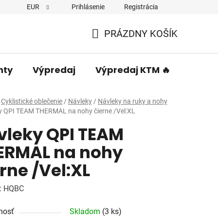
EUR
Prihlásenie
Registrácia
PRÁZDNY KOŠÍK
NÁKUPNÝ
KOŠÍK
nty
Výpredaj
Výpredaj KTM 🔥
Predá
Cyklistické oblečenie
/
Návleky
/
Návleky na ruky a nohy
y QPI TEAM THERMAL na nohy čierne /Vel:XL
vleky QPI TEAM
ERMAL na nohy
rne /Vel:XL
:
HQBC
nosť
Skladom
(3 ks)