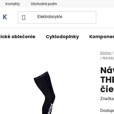
Kontakty
Obchodné podmienky
tické oblečenie
Cyklodoplnky
Kompone
Domov
/
/
Návlek
Ná
TH
čie
Značka
Dostup