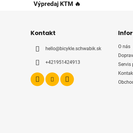
Výpredaj KTM 🔥
Z
á
Kontakt
Info
p
ä
O nás
hello
@
bicykle.schwabik.sk
t
Doprav
i
+421951424913
Servis 
e
Kontak
Obcho