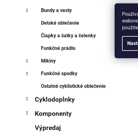
Bundy a vesty
Použív
webovej
Detské oblečenie
použit
Čiapky a šatky a čelenky
Nast
Funkčné prádlo
Mikiny
Funkčné spodky
Ostatné cyklistické oblečenie
Cyklodoplnky
Komponenty
Výpredaj