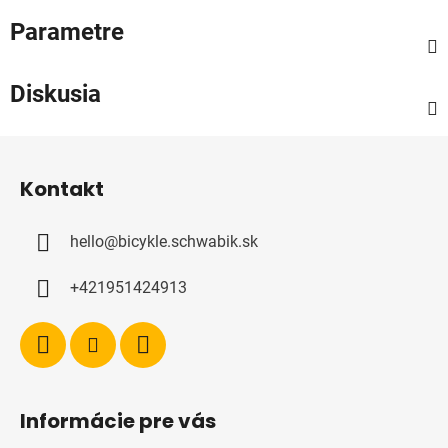
Parametre
Diskusia
Z
á
Kontakt
p
ä
hello
@
bicykle.schwabik.sk
t
i
+421951424913
e
Informácie pre vás