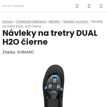
Prejsť
Hľadať
NÁKUP
na
obsah
KOŠÍK
Domov
/
Cyklistické oblečenie
/
Návleky
/
Návleky na tretry
/
Návleky
na tretry DUAL H2O čierne
Návleky na tretry DUAL
H2O čierne
Značka:
SHIMANO