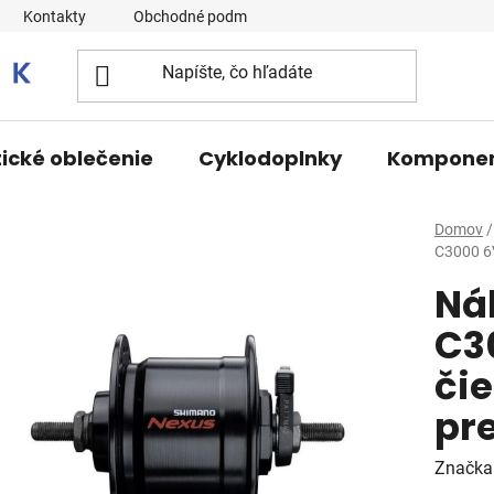
Kontakty
Obchodné podmienky
tické oblečenie
Cyklodoplnky
Kompone
Domov
/
C3000 6
Ná
C3
či
pr
Značka