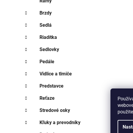
Rámy
Brzdy
Sedlá
Riadítka
Sedlovky
Pedále
Vidlice a tlmiče
Predstavce
Reťaze
Použív
webovej
Stredové osky
použit
Kľuky a prevodníky
Nast