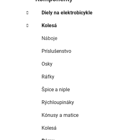
e
l
Diely na elektrobicykle
Kolesá
Náboje
Príslušenstvo
Osky
Ráfky
Špice a niple
Rýchloupináky
Kónusy a matice
Kolesá