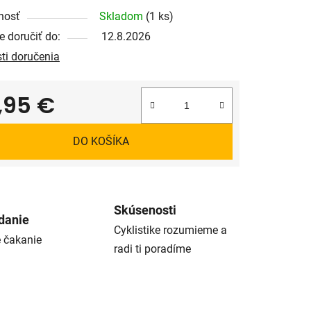
nosť
Skladom
(1 ks)
 doručiť do:
12.8.2026
ti doručenia
,95 €
tková cena:
DO KOŠÍKA
Skúsenosti
danie
Cyklistike rozumieme a
é čakanie
radi ti poradíme