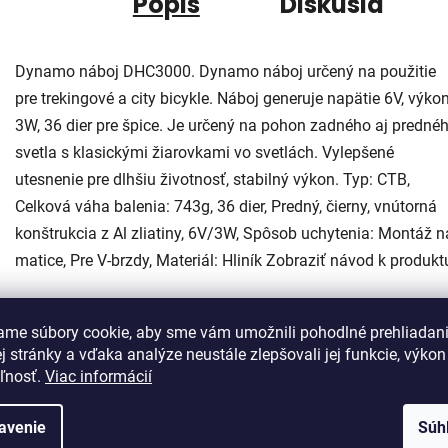
Popis
Diskusia
Dynamo náboj DHC3000. Dynamo náboj určený na použitie
pre trekingové a city bicykle. Náboj generuje napätie 6V, výko
3W, 36 dier pre špice. Je určený na pohon zadného aj predné
svetla s klasickými žiarovkami vo svetlách. Vylepšené
utesnenie pre dlhšiu životnosť, stabilný výkon. Typ: CTB,
Celková váha balenia: 743g, 36 dier, Predný, čierny, vnútorná
konštrukcia z Al zliatiny, 6V/3W, Spôsob uchytenia: Montáž n
matice, Pre V-brzdy, Materiál: Hliník Zobraziť návod k produkt
ame súbory cookie, aby sme vám umožnili pohodlné prehliadan
 stránky a vďaka analýze neustále zlepšovali jej funkcie, výkon
eľnosť.
Viac informácií
avenie
Súh