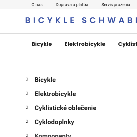
Prejsť
O nás
Doprava a platba
Servis pruženia
na
obsah
Bicykle
Elektrobicykle
Cyklis
B
K
Preskočiť
Bicykle
a
o
kategórie
t
č
Elektrobicykle
e
n
g
ý
Cyklistické oblečenie
ó
p
r
Cyklodoplnky
i
a
e
n
Komponenty