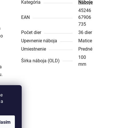
Kategória
Náboje
45246
EAN
67906
735
n
Počet dier
36 dier
ho
Upevnenie náboja
Matice
Umiestnenie
Predné
100
Šírka náboja (OLD)
mm
a
u.
ie
 a
lasím