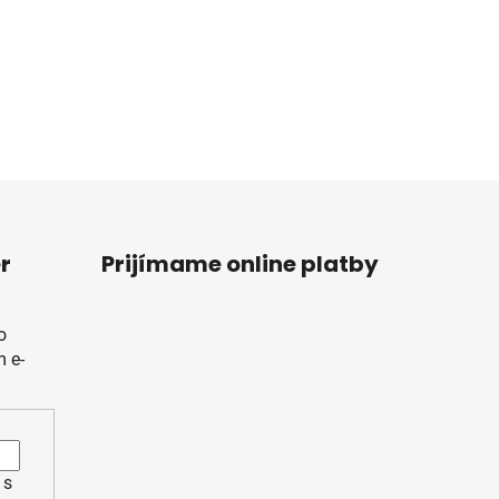
r
Prijímame online platby
o
 e-
 s