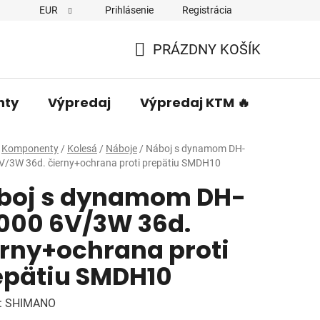
EUR
Prihlásenie
Registrácia
PRÁZDNY KOŠÍK
NÁKUPNÝ
KOŠÍK
nty
Výpredaj
Výpredaj KTM 🔥
Predá
Komponenty
/
Kolesá
/
Náboje
/
Náboj s dynamom DH-
V/3W 36d. čierny+ochrana proti prepätiu SMDH10
boj s dynamom DH-
000 6V/3W 36d.
erny+ochrana proti
epätiu SMDH10
:
SHIMANO