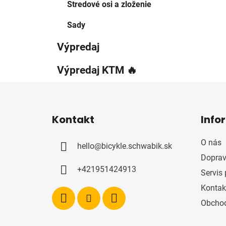
Stredové osi a zloženie
Sady
Výpredaj
Výpredaj KTM 🔥
Z
á
Kontakt
Info
p
ä
O nás
hello
@
bicykle.schwabik.sk
t
Doprav
i
+421951424913
Servis 
e
Kontak
Obcho