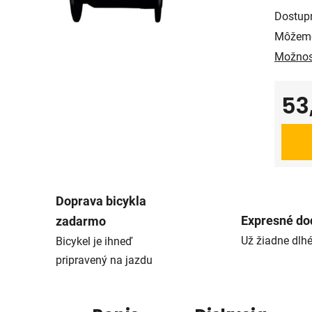
Dostup
Môžeme
Možnos
53
Jedno
Doprava bicykla
Expresné do
zadarmo
Už žiadne dlh
Bicykel je ihneď
pripravený na jazdu