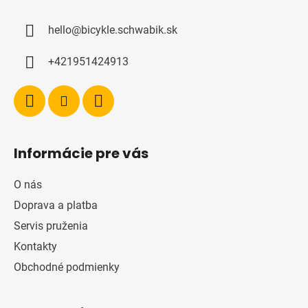
p
ä
hello
@
bicykle.schwabik.sk
t
i
+421951424913
e
Informácie pre vás
O nás
Doprava a platba
Servis pruženia
Kontakty
Obchodné podmienky