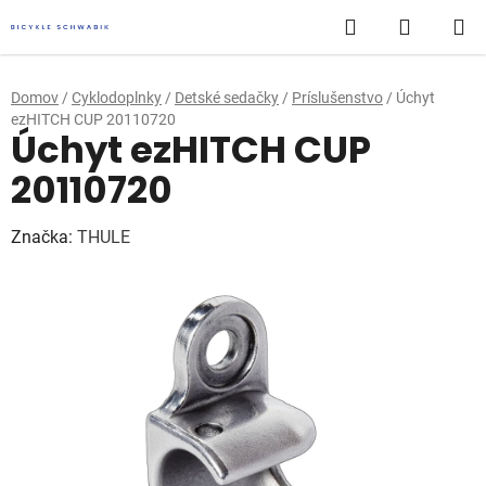
Prejsť
Hľadať
NÁKUP
na
obsah
KOŠÍK
Domov
/
Cyklodoplnky
/
Detské sedačky
/
Príslušenstvo
/
Úchyt
ezHITCH CUP 20110720
Úchyt ezHITCH CUP
20110720
Značka:
THULE